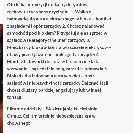
Oto kilka propozycji unikalnych tytułów
zachowujących sens oryginału: 1. Walka o
ładowarkę do auta elektrycznego w bloku – konflikt
z sąsiadami i opór zarządcy 2. Chcesz naładować
samochód pod blokiem? Przygotuj się na sprzeciw
sąsiadów i kategoryczne „nie” zarządcy 3.
Mieszkańcy bloków kontra właściciele elektryków –
obawy przed pożarem i brak zgody zarządcy 4.
Montaż ładowarki do auta w bloku to nie lada
wyzwanie – sąsiedzi się boją, zarządca odmawia 5.
Blokada dla ładowania auta w bloku – opór
sąsiadów i nieprzychylność zarządcy Daj znać, jeśli
chcesz dłuższy, bardziej angażujący lub w innej
tonacji!
Elitarne oddziały USA kierują się ku cieśninie
Ormuz. Cel: śmiertelnie niebezpieczna gra w
chowanego