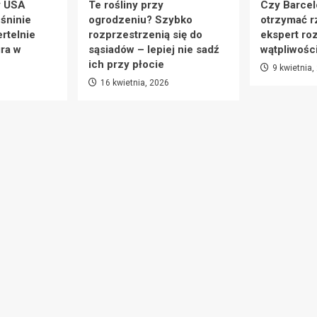
y USA
Te rośliny przy
Czy Barcel
eśninie
ogrodzeniu? Szybko
otrzymać r
rtelnie
rozprzestrzenią się do
ekspert ro
ra w
sąsiadów – lepiej nie sadź
wątpliwośc
ich przy płocie
9 kwietnia,
16 kwietnia, 2026