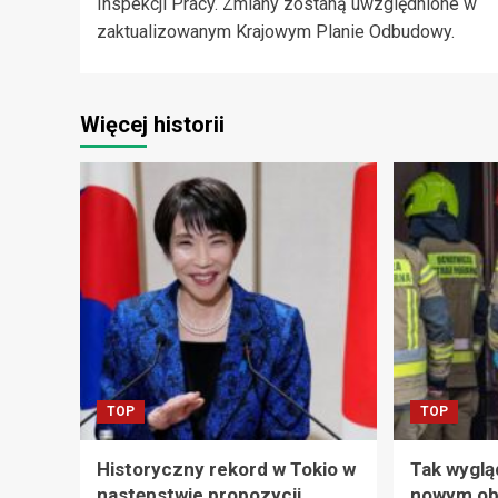
Inspekcji Pracy. Zmiany zostaną uwzględnione w
zaktualizowanym Krajowym Planie Odbudowy.
Więcej historii
TOP
TOP
Historyczny rekord w Tokio w
Tak wyglą
następstwie propozycji
nowym ob