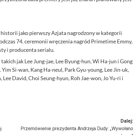
historii jako pierwszy Azjata nagrodzony w kategorii
podczas 74. ceremonii wręczenia nagród Primetime Emmy,
ty i producenta serialu.
kich jak Lee Jung-jae, Lee Byung-hun, Wi Ha-jun i Gong
. Yim Si-wan, Kang Ha-neul, Park Gyu-young, Lee Jin-uk,
Lee David, Choi Seung-hyun, Roh Jae-won, Jo Yu-ri i
Dalej:
j
Przemówienie prezydenta Andrzeja Dudy: „Wywołano