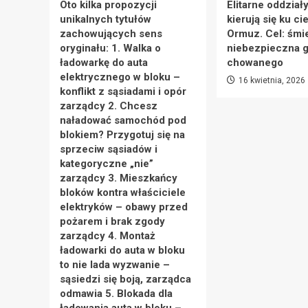
Oto kilka propozycji
Elitarne oddział
unikalnych tytułów
kierują się ku ci
zachowujących sens
Ormuz. Cel: śmie
oryginału: 1. Walka o
niebezpieczna g
ładowarkę do auta
chowanego
elektrycznego w bloku –
16 kwietnia, 2026
konflikt z sąsiadami i opór
zarządcy 2. Chcesz
naładować samochód pod
blokiem? Przygotuj się na
sprzeciw sąsiadów i
kategoryczne „nie”
zarządcy 3. Mieszkańcy
bloków kontra właściciele
elektryków – obawy przed
pożarem i brak zgody
zarządcy 4. Montaż
ładowarki do auta w bloku
to nie lada wyzwanie –
sąsiedzi się boją, zarządca
odmawia 5. Blokada dla