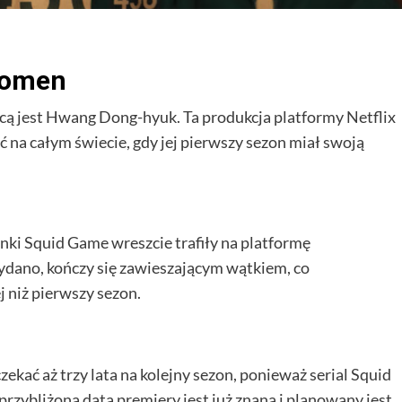
nomen
rcą jest Hwang Dong-hyuk. Ta produkcja platformy Netflix
na całym świecie, gdy jej pierwszy sezon miał swoją
nki Squid Game wreszcie trafiły na platformę
ydano, kończy się zawieszającym wątkiem, co
 niż pierwszy sezon.
ekać aż trzy lata na kolejny sezon, ponieważ serial Squid
rzybliżona data premiery jest już znana i planowany jest