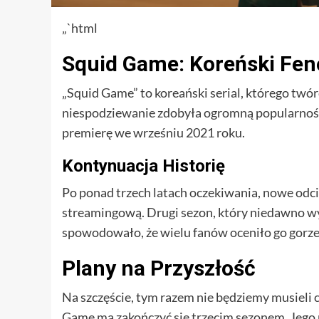
„`html
Squid Game: Koreński Fe
„Squid Game” to koreański serial, którego twó
niespodziewanie zdobyła ogromną popularność 
premierę we wrześniu 2021 roku.
Kontynuacja Historię
Po ponad trzech latach oczekiwania, nowe odci
streamingową. Drugi sezon, który niedawno w
spowodowało, że wielu fanów oceniło go gorzej
Plany na Przyszłość
Na szczęście, tym razem nie będziemy musieli cz
Game ma zakończyć się trzecim sezonem. Jego p