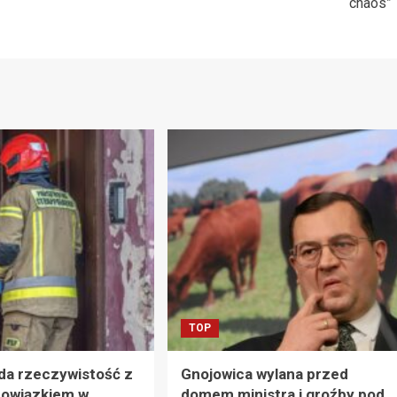
chaos”
TOP
da rzeczywistość z
Gnojowica wylana przed
owiązkiem w
domem ministra i groźby pod