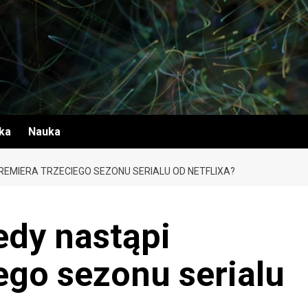
yka
Nauka
PREMIERA TRZECIEGO SEZONU SERIALU OD NETFLIXA?
edy nastąpi
ego sezonu serialu