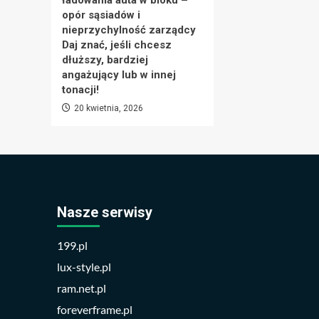
ładowania auta w bloku –
opór sąsiadów i
nieprzychylność zarządcy
Daj znać, jeśli chcesz
dłuższy, bardziej
angażujący lub w innej
tonacji!
20 kwietnia, 2026
Nasze serwisy
199.pl
lux-style.pl
ram.net.pl
foreverframe.pl