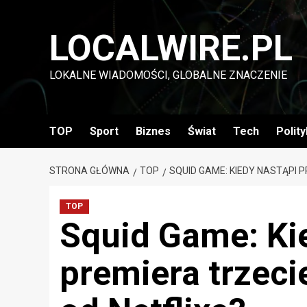
Przejdź
do
LOCALWIRE.PL
treści
LOKALNE WIADOMOŚCI, GLOBALNE ZNACZENIE
TOP
Sport
Biznes
Świat
Tech
Polit
STRONA GŁÓWNA
TOP
SQUID GAME: KIEDY NASTĄPI 
TOP
Squid Game: Ki
premiera trzeci