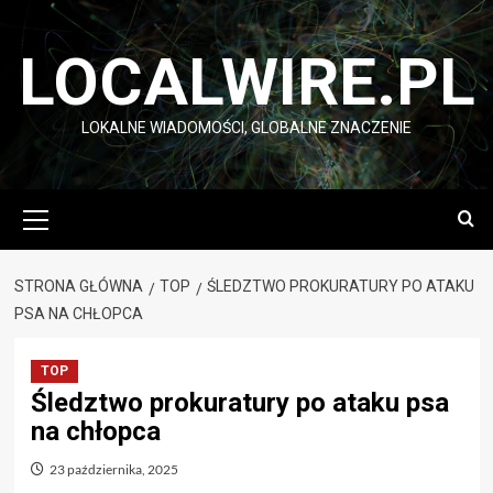
Przejdź
do
LOCALWIRE.PL
treści
LOKALNE WIADOMOŚCI, GLOBALNE ZNACZENIE
Menu
główne
STRONA GŁÓWNA
TOP
ŚLEDZTWO PROKURATURY PO ATAKU
PSA NA CHŁOPCA
TOP
Śledztwo prokuratury po ataku psa
na chłopca
23 października, 2025