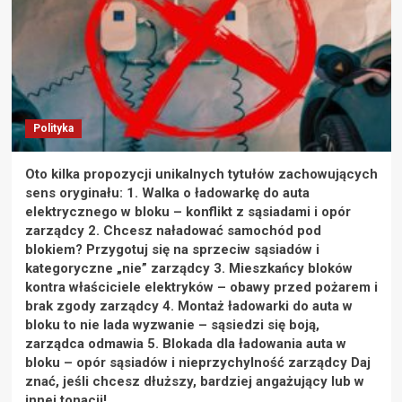
Polityka
Oto kilka propozycji unikalnych tytułów zachowujących
sens oryginału: 1. Walka o ładowarkę do auta
elektrycznego w bloku – konflikt z sąsiadami i opór
zarządcy 2. Chcesz naładować samochód pod
blokiem? Przygotuj się na sprzeciw sąsiadów i
kategoryczne „nie” zarządcy 3. Mieszkańcy bloków
kontra właściciele elektryków – obawy przed pożarem i
brak zgody zarządcy 4. Montaż ładowarki do auta w
bloku to nie lada wyzwanie – sąsiedzi się boją,
zarządca odmawia 5. Blokada dla ładowania auta w
bloku – opór sąsiadów i nieprzychylność zarządcy Daj
znać, jeśli chcesz dłuższy, bardziej angażujący lub w
innej tonacji!