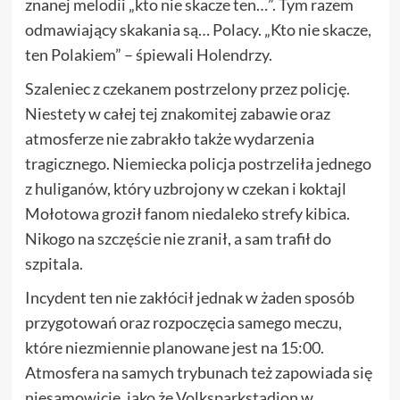
znanej melodii „kto nie skacze ten…”. Tym razem
odmawiający skakania są… Polacy. „Kto nie skacze,
ten Polakiem” – śpiewali Holendrzy.
Szaleniec z czekanem postrzelony przez policję.
Niestety w całej tej znakomitej zabawie oraz
atmosferze nie zabrakło także wydarzenia
tragicznego. Niemiecka policja postrzeliła jednego
z huliganów, który uzbrojony w czekan i koktajl
Mołotowa groził fanom niedaleko strefy kibica.
Nikogo na szczęście nie zranił, a sam trafił do
szpitala.
Incydent ten nie zakłócił jednak w żaden sposób
przygotowań oraz rozpoczęcia samego meczu,
które niezmiennie planowane jest na 15:00.
Atmosfera na samych trybunach też zapowiada się
niesamowicie, jako że Volksparkstadion w