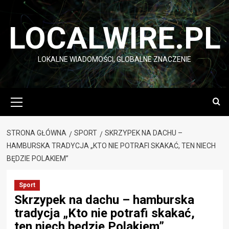
Przejdź
do
LOCALWIRE.PL
treści
LOKALNE WIADOMOŚCI, GLOBALNE ZNACZENIE
Menu
główne
STRONA GŁÓWNA
SPORT
SKRZYPEK NA DACHU –
HAMBURSKA TRADYCJA „KTO NIE POTRAFI SKAKAĆ, TEN NIECH
BĘDZIE POLAKIEM”
Sport
Skrzypek na dachu – hamburska
tradycja „Kto nie potrafi skakać,
ten niech będzie Polakiem”