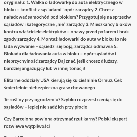
oryginału: 1. Walka o ładowarkę do auta elektrycznego w
bloku – konflikt z sąsiadami i opór zarządcy 2. Chcesz
naładować samochód pod blokiem? Przygotuj się na sprzeciw
sąsiadów i kategoryczne „nie” zarządcy 3. Mieszkańcy bloków
kontra właściciele elektryków – obawy przed pożarem i brak
zgody zarządcy 4. Montaż ładowarki do auta w bloku to nie
lada wyzwanie – sąsiedzi się boją, zarządca odmawia 5.
Blokada dla ładowania auta w bloku – opór sąsiadów i
nieprzychylność zarządcy Daj znać, jeśli chcesz dłuższy,
bardziej angażujący lub w innej tonacji!
Elitarne oddziały USA kierują się ku cieśninie Ormuz. Cel:
śmiertelnie niebezpieczna gra w chowanego
Te rośliny przy ogrodzeniu? Szybko rozprzestrzenią się do
sąsiadów – lepiej nie sadź ich przy płocie
Czy Barcelona powinna otrzymać rzut karny? Polski ekspert
rozwiewa wątpliwości