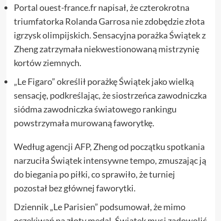
Portal ouest-france.fr napisał, że czterokrotna
triumfatorka Rolanda Garrosa nie zdobędzie złota
igrzysk olimpijskich. Sensacyjna porażka Świątek z
Zheng zatrzymała niekwestionowaną mistrzynię
kortów ziemnych.
„Le Figaro” określił porażkę Świątek jako wielką
sensację, podkreślając, że siostrzeńca zawodniczka
siódma zawodniczka światowego rankingu
powstrzymała murowaną faworytkę.
Według agencji AFP, Zheng od początku spotkania
narzuciła Świątek intensywne tempo, zmuszając ją
do biegania po piłki, co sprawiło, że turniej
pozostał bez głównej faworytki.
Dziennik „Le Parisien” podsumował, że mimo
oczekiwań na złoty medal, Świątek musi zadowolić