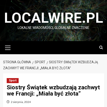
Przejdź
do
LOCALWIRE.PL
treści
LOKALNE WIADOMOŚCI, GLOBALNE ZNACZENIE
Menu
główne
STRONA GŁÓWNA
SPORT
SIOSTRY ŚWIĄTEK WZBUDZAJĄ
ZACHWYT WE FRANCJI: „MIAŁA BYĆ ZŁOTA”
Sport
Siostry Świątek wzbudzają zachwyt
we Francji: „Miała być złota”
2 sierpnia, 2024