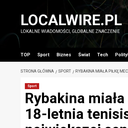
Przejdź
do
LOCALWIRE.PL
treści
LOKALNE WIADOMOŚCI, GLOBALNE ZNACZENIE
TOP
Sport
Biznes
Świat
Tech
Polit
STRONA GŁÓWNA
SPORT
RYBAKINA MIAŁA PIŁKĘ ME
Sport
Rybakina miała
18-letnia tenisi