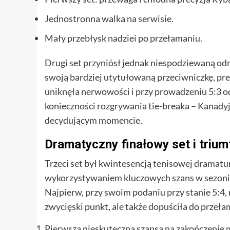
Jednostronna walka na serwisie.
Mały przebłysk nadziei po przełamaniu.
Drugi set przyniósł jednak niespodziewaną odm
swoją bardziej utytułowaną przeciwniczkę, pre
uniknęła nerwowości i przy prowadzeniu 5:3 odd
konieczności rozgrywania tie-breaka – Kanadyj
decydującym momencie.
Dramatyczny finałowy set i trium
Trzeci set był kwintesencją tenisowej dramatu
wykorzystywaniem kluczowych szans w sezonie
Najpierw, przy swoim podaniu przy stanie 5:4, 
zwycięski punkt, ale także dopuściła do przeł
Pierwsza nieskuteczna szansa na zakończenie 