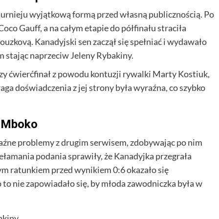
turnieju wyjątkową formą przed własną publicznością. Po
co Gauff, a na całym etapie do półfinału straciła
ouzkovą. Kanadyjski sen zaczął się spełniać i wydawało
m stając naprzeciw Jeleny Rybakiny.
zy ćwierćfinał z powodu kontuzji rywalki Marty Kostiuk,
ga doświadczenia z jej strony była wyraźna, co szybko
a Mboko
aźne problemy z drugim serwisem, zdobywając po nim
ełamania podania sprawiły, że Kanadyjka przegrała
ym ratunkiem przed wynikiem 0:6 okazało się
to nie zapowiadało się, by młoda zawodniczka była w
akiny.