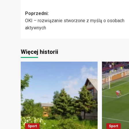
Zobacz
Poprzedni:
OKI – rozwiązanie stworzone z myślą o osobach
wpisy
aktywnych
Więcej historii
Sport
Sport