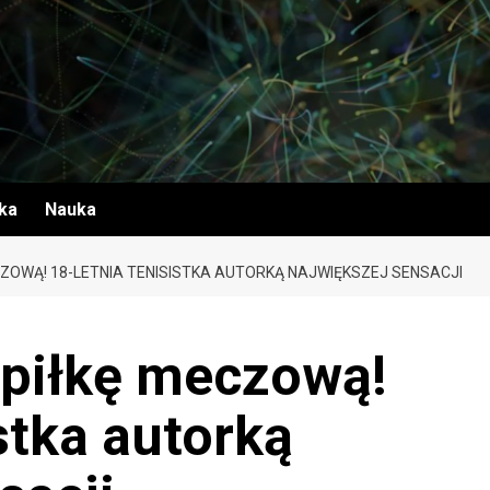
yka
Nauka
CZOWĄ! 18-LETNIA TENISISTKA AUTORKĄ NAJWIĘKSZEJ SENSACJI
 piłkę meczową!
stka autorką