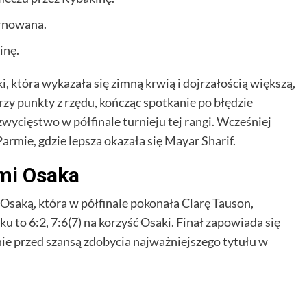
arnowana.
inę.
, która wykazała się zimną krwią i dojrzałością większą,
rzy punkty z rzędu, kończąc spotkanie po błędzie
wycięstwo w półfinale turnieju tej rangi. Wcześniej
rmie, gdzie lepsza okazała się Mayar Sharif.
mi Osaka
Osaką, która w półfinale pokonała Clarę Tauson,
 to 6:2, 7:6(7) na korzyść Osaki. Finał zapowiada się
ie przed szansą zdobycia najważniejszego tytułu w