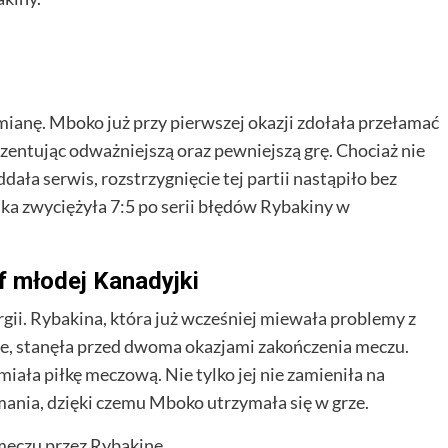
ianę. Mboko już przy pierwszej okazji zdołała przełamać
zentując odważniejszą oraz pewniejszą grę. Chociaż nie
ała serwis, rozstrzygnięcie tej partii nastąpiło bez
ka zwyciężyła 7:5 po serii błędów Rybakiny w
f młodej Kanadyjki
rgii. Rybakina, która już wcześniej miewała problemy z
, stanęła przed dwoma okazjami zakończenia meczu.
miała piłkę meczową. Nie tylko jej nie zamieniła na
amania, dzięki czemu Mboko utrzymała się w grze.
meczu przez Rybakinę.