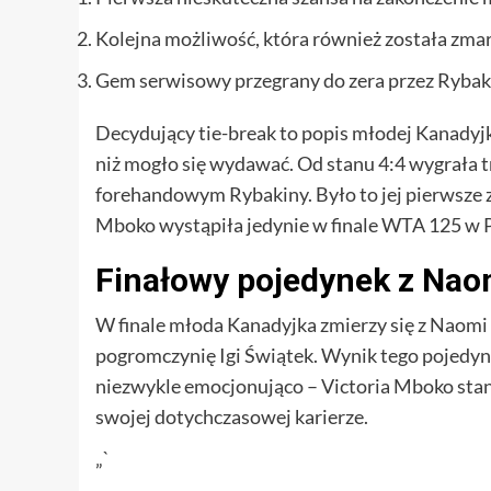
Kolejna możliwość, która również została zm
Gem serwisowy przegrany do zera przez Rybak
Decydujący tie-break to popis młodej Kanadyjki
niż mogło się wydawać. Od stanu 4:4 wygrała t
forehandowym Rybakiny. Było to jej pierwsze z
Mboko wystąpiła jedynie w finale WTA 125 w Pa
Finałowy pojedynek z Nao
W finale młoda Kanadyjka zmierzy się z Naomi 
pogromczynię Igi Świątek. Wynik tego pojedynku
niezwykle emocjonująco – Victoria Mboko stan
swojej dotychczasowej karierze.
„`