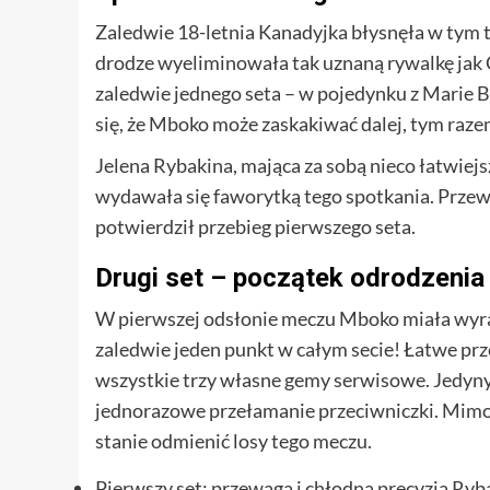
Zaledwie 18-letnia Kanadyjka błysnęła w tym 
drodze wyeliminowała tak uznaną rywalkę jak Co
zaledwie jednego seta – w pojedynku z Marie B
się, że Mboko może zaskakiwać dalej, tym raze
Jelena Rybakina, mająca za sobą nieco łatwiejs
wydawała się faworytką tego spotkania. Przewa
potwierdził przebieg pierwszego seta.
Drugi set – początek odrodzeni
W pierwszej odsłonie meczu Mboko miała wyr
zaledwie jeden punkt w całym secie! Łatwe prz
wszystkie trzy własne gemy serwisowe. Jedyn
jednorazowe przełamanie przeciwniczki. Mimo 
stanie odmienić losy tego meczu.
Pierwszy set: przewaga i chłodna precyzja Ryb