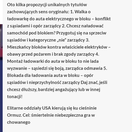
Oto kilka propozycji unikalnych tytułów
zachowujących sens oryginału: 1. Walka o
ładowarkę do auta elektrycznego w bloku – konflikt
z sąsiadami i opór zarządcy 2. Chcesz naładować
samochód pod blokiem? Przygotuj się na sprzeciw
sąsiadów i kategoryczne „nie” zarządcy 3.
Mieszkańcy bloków kontra właściciele elektryków –
obawy przed pożarem i brak zgody zarządcy 4.
Montaż ładowarki do auta w bloku to nie lada
wyzwanie – sąsiedzi się boją, zarządca odmawia 5.
Blokada dla ładowania auta w bloku – opór
sąsiadów i nieprzychylność zarządcy Daj znać, jeśli
chcesz dłuższy, bardziej angażujący lub w innej
tonacji!
Elitarne oddziały USA kierują się ku cieśninie
Ormuz. Cel: śmiertelnie niebezpieczna gra w
chowanego