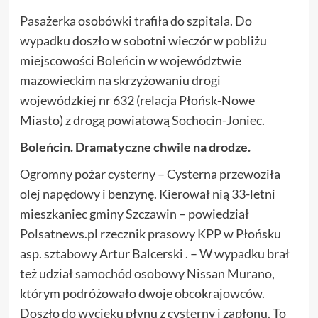
Pasażerka osobówki trafiła do szpitala. Do
wypadku doszło w sobotni wieczór w pobliżu
miejscowości Boleńcin w województwie
mazowieckim na skrzyżowaniu drogi
wojewódzkiej nr 632 (relacja Płońsk-Nowe
Miasto) z drogą powiatową Sochocin-Joniec.
Boleńcin. Dramatyczne chwile na drodze.
Ogromny pożar cysterny – Cysterna przewoziła
olej napędowy i benzynę. Kierował nią 33-letni
mieszkaniec gminy Szczawin – powiedział
Polsatnews.pl rzecznik prasowy KPP w Płońsku
asp. sztabowy Artur Balcerski . – W wypadku brał
też udział samochód osobowy Nissan Murano,
którym podróżowało dwoje obcokrajowców.
Doszło do wycieku płynu z cysterny i zapłonu. To