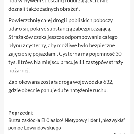
pod wpływem substancji odurzających. Nie
doznali także żadnych obrażeń.
Powierzchnię całej drogi i pobliskich poboczy
udało się pokryć substancją zabezpieczającą.
Strażaków czeka jeszcze odpompowanie całego
płynu z cysterny, aby możliwe było bezpieczne
zajęcie się pojazdami. Cysterna ma pojemność 30
tys. litrów. Na miejscu pracuje 11 zastępów straży
pożarnej.
Zablokowana została droga wojewódzka 632,
gdzie obecnie panuje duże natężenie ruchu.
Zobacz
Poprzedni:
Burza zakłóciła El Clasico! Nietypowy lider i „niezwykła”
wpisy
pomoc Lewandowskiego