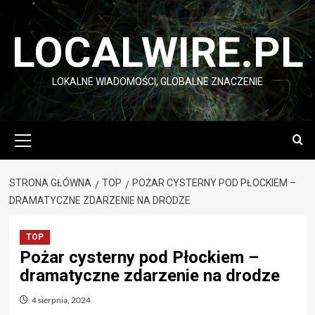
Przejdź
do
LOCALWIRE.PL
treści
LOKALNE WIADOMOŚCI, GLOBALNE ZNACZENIE
Menu
główne
STRONA GŁÓWNA
TOP
POŻAR CYSTERNY POD PŁOCKIEM –
DRAMATYCZNE ZDARZENIE NA DRODZE
TOP
Pożar cysterny pod Płockiem –
dramatyczne zdarzenie na drodze
4 sierpnia, 2024