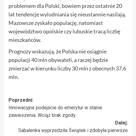
problemem dla Polski, bowiem przez ostatnie 20
lat tendencje wyludniania się nieustannie nasilają.
Mazowsze zyskało populację, natomiast
województwo opolskie czy lubuskie tracą liczbę
mieszkańców.
Prognozy wskazują, że Polska nie osiągnie
populacji 40 mln obywateli, a raczej będzie
zmierzać w kierunku liczby 30 mln z obecnych 37,6
mln.
Zobacz
Poprzedni:
Innowacyjne podejście do emerytur w stanie
wpisy
zawieszenia. Wciąż brak zgody.
Dalej:
Sabalenka wyprzedziła Świątek i zdobyła pierwsze