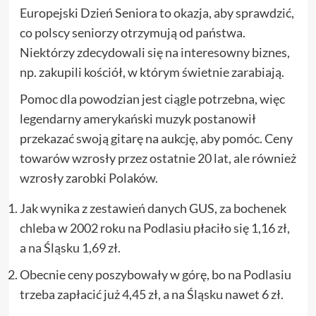
Europejski Dzień Seniora to okazja, aby sprawdzić,
co polscy seniorzy otrzymują od państwa.
Niektórzy zdecydowali się na interesowny biznes,
np. zakupili kościół, w którym świetnie zarabiają.
Pomoc dla powodzian jest ciągle potrzebna, więc
legendarny amerykański muzyk postanowił
przekazać swoją gitarę na aukcję, aby pomóc. Ceny
towarów wzrosły przez ostatnie 20 lat, ale również
wzrosły zarobki Polaków.
Jak wynika z zestawień danych GUS, za bochenek
chleba w 2002 roku na Podlasiu płaciło się 1,16 zł,
a na Śląsku 1,69 zł.
Obecnie ceny poszybowały w górę, bo na Podlasiu
trzeba zapłacić już 4,45 zł, a na Śląsku nawet 6 zł.