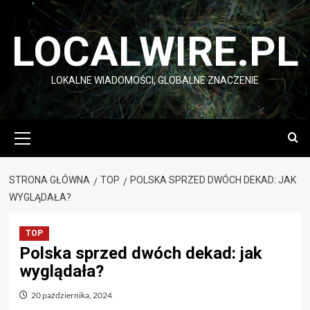
Przejdź
do
LOCALWIRE.PL
treści
LOKALNE WIADOMOŚCI, GLOBALNE ZNACZENIE
Menu
główne
STRONA GŁÓWNA
TOP
POLSKA SPRZED DWÓCH DEKAD: JAK
WYGLĄDAŁA?
TOP
Polska sprzed dwóch dekad: jak
wyglądała?
20 października, 2024