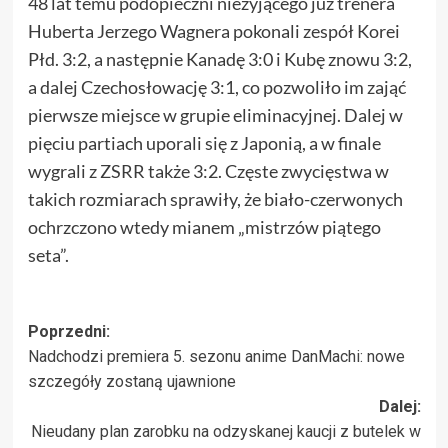
48 lat temu podopieczni nieżyjącego już trenera
Huberta Jerzego Wagnera pokonali zespół Korei
Płd. 3:2, a następnie Kanadę 3:0 i Kubę znowu 3:2,
a dalej Czechosłowację 3:1, co pozwoliło im zająć
pierwsze miejsce w grupie eliminacyjnej. Dalej w
pięciu partiach uporali się z Japonią, a w finale
wygrali z ZSRR także 3:2. Częste zwycięstwa w
takich rozmiarach sprawiły, że biało-czerwonych
ochrzczono wtedy mianem „mistrzów piątego
seta”.
Zobacz
Poprzedni:
Nadchodzi premiera 5. sezonu anime DanMachi: nowe
wpisy
szczegóły zostaną ujawnione
Dalej:
Nieudany plan zarobku na odzyskanej kaucji z butelek w