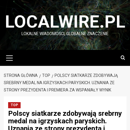
Przejdź
do
LOCALWIRE.PL
treści
LOKALNE WIADOMOŚCI, GLOBALNE ZNACZENIE
Menu
główne
STRONA GŁÓWNA
TOP
POLSCY SIATKARZE ZDOBYWAJĄ
SREBRNY MEDAL NA IGRZYSKACH PARYSKICH. UZNANIA ZE
STRONY PREZYDENTA I PREMIERA ZA WSPANIAŁY WYNIK
TOP
Polscy siatkarze zdobywają srebrny
medal na igrzyskach paryskich.
Uznania ze strony prezydenta i