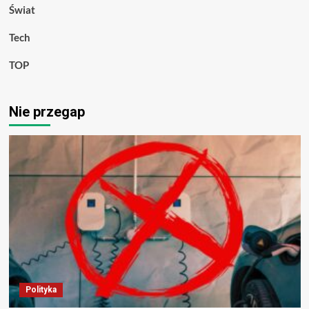
Świat
Tech
TOP
Nie przegap
Polityka