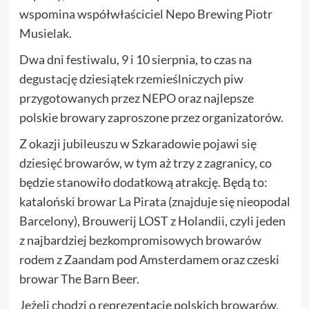
wspomina współwłaściciel Nepo Brewing Piotr
Musielak.
Dwa dni festiwalu, 9 i 10 sierpnia, to czas na
degustację dziesiątek rzemieślniczych piw
przygotowanych przez NEPO oraz najlepsze
polskie browary zaproszone przez organizatorów.
Z okazji jubileuszu w Szkaradowie pojawi się
dziesięć browarów, w tym aż trzy z zagranicy, co
będzie stanowiło dodatkową atrakcję. Będą to:
kataloński browar La Pirata (znajduje się nieopodal
Barcelony), Brouwerij LOST z Holandii, czyli jeden
z najbardziej bezkompromisowych browarów
rodem z Zaandam pod Amsterdamem oraz czeski
browar The Barn Beer.
Jeżeli chodzi o reprezentację polskich browarów,