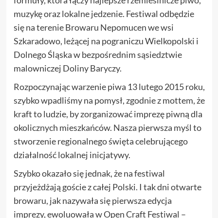
formuły, która łączy najlepsze rzemieślnicze piwo,
muzykę oraz lokalne jedzenie. Festiwal odbędzie
się na terenie Browaru Nepomucen we wsi
Szkaradowo, leżącej na pograniczu Wielkopolski i
Dolnego Śląska w bezpośrednim sąsiedztwie
malowniczej Doliny Baryczy.
Rozpoczynając warzenie piwa 13 lutego 2015 roku,
szybko wpadliśmy na pomysł, zgodnie z mottem, że
kraft to ludzie, by zorganizować imprezę piwną dla
okolicznych mieszkańców. Nasza pierwsza myśl to
stworzenie regionalnego święta celebrującego
działalność lokalnej inicjatywy.
Szybko okazało się jednak, że na festiwal
przyjeżdżają goście z całej Polski. I tak dni otwarte
browaru, jak nazywała się pierwsza edycja
imprezy, ewoluowała w Open Craft Festiwal –