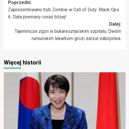
Zobacz
Poprzedni:
Zaprezentowano tryb Zombie w Call of Duty: Black Ops
wpisy
6. Data premiery coraz bliżej!
Dalej:
Tajemnicze zgon w bukaresztańskim szpitalu. Dwóm
rumuńskim lekarkom grozi zarzut zabójstwa.
Więcej historii