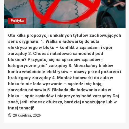
Polityka
Oto kilka propozycji unikalnych tytułów zachowujących
sens oryginału: 1. Walka o ładowarkę do auta
elektrycznego w bloku – konflikt z sąsiadami i opór
zarządcy 2. Chcesz naładować samochód pod
blokiem? Przygotuj się na sprzeciw sąsiadów i
kategoryczne „nie” zarządcy 3. Mieszkańcy bloków
kontra właściciele elektryków – obawy przed pożarem i
brak zgody zarządcy 4. Montaż ładowarki do auta w
bloku to nie lada wyzwanie – sąsiedzi się boją,
zarządca odmawia 5. Blokada dla ładowania auta w
bloku – opór sąsiadów i nieprzychylność zarządcy Daj
znać, jeśli chcesz dłuższy, bardziej angażujący lub w
innej tonacji!
20 kwietnia, 2026