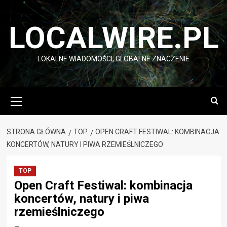
Przejdź
do
LOCALWIRE.PL
treści
LOKALNE WIADOMOŚCI, GLOBALNE ZNACZENIE
Menu
główne
STRONA GŁÓWNA
TOP
OPEN CRAFT FESTIWAL: KOMBINACJA
KONCERTÓW, NATURY I PIWA RZEMIEŚLNICZEGO
TOP
Open Craft Festiwal: kombinacja
koncertów, natury i piwa
rzemieślniczego