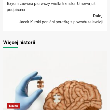
Bayern zawiera pierwszy wielki transfer. Umowa już
wpisy
podpisana.
Dalej:
Jacek Kurski poniósł porażkę z powodu telewizji.
Więcej historii
Nauka