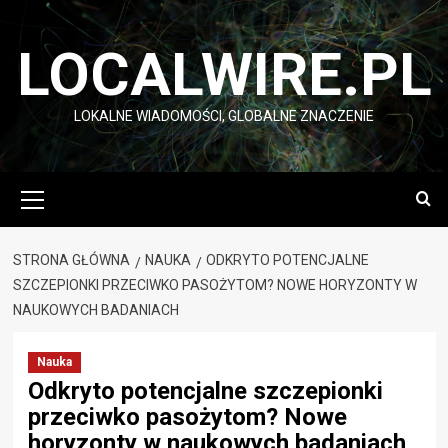
Przejdź
do
LOCALWIRE.PL
treści
LOKALNE WIADOMOŚCI, GLOBALNE ZNACZENIE
Menu
główne
STRONA GŁÓWNA
NAUKA
ODKRYTO POTENCJALNE
SZCZEPIONKI PRZECIWKO PASOŻYTOM? NOWE HORYZONTY W
NAUKOWYCH BADANIACH
Nauka
Odkryto potencjalne szczepionki
przeciwko pasożytom? Nowe
horyzonty w naukowych badaniach