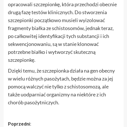
opracowali szczepionkę, która przechodzi obecnie
drugą fazę testów klinicznych. Do stworzenia
szczepionki początkowo musieli wyizolować
fragmenty białka ze schistosomów, jednak teraz,
po całkowitej identyfikacji tych substancji i ich
sekwencjonowaniu, są w stanie klonować
potrzebne białko i wytworzyć skuteczną
szczepionkę.
Dzięki temu, że szczepionka działa na gen obecny
w wielu różnych pasożytach, będzie można za jej
pomocą walczyć nie tylko z schistosomozą, ale
także uodparniać organizmy na niektóre z ich
chorób pasożytniczych.
Zobacz
Poprzedni: