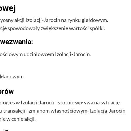
owej
yceny akcji Izolacji-Jarocin na rynku giełdowym.
cje spowodowały zwiększenie wartości spółki.
a wezwania:
szościowym udziałowcem Izolacji-Jarocin.
zakładowym.
torów
logies w Izolacji-Jarocin istotnie wpływa na sytuację
iu transakcji i zmianom własnościowym, Izolacja-Jarocin
ie w cenie akcji.