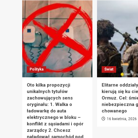
Polityka
Świat
Oto kilka propozycji
Elitarne oddział
unikalnych tytułów
kierują się ku ci
zachowujących sens
Ormuz. Cel: śmie
oryginału: 1. Walka o
niebezpieczna g
ładowarkę do auta
chowanego
elektrycznego w bloku –
16 kwietnia, 2026
konflikt z sąsiadami i opór
zarządcy 2. Chcesz
naładować samochód pod