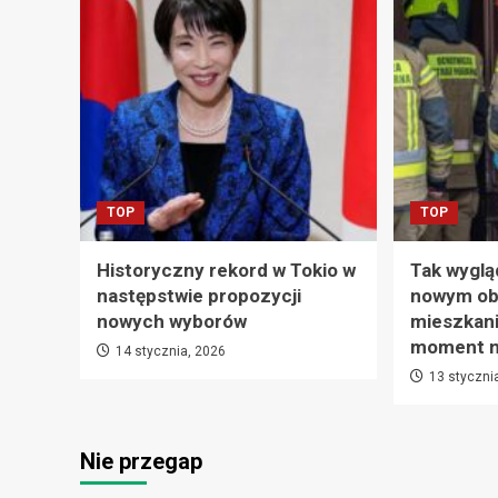
TOP
TOP
Historyczny rekord w Tokio w
Tak wyglą
następstwie propozycji
nowym ob
nowych wyborów
mieszkani
moment na
14 stycznia, 2026
13 styczni
Nie przegap