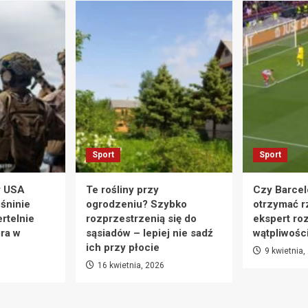
Sport
Sport
y USA
Te rośliny przy
Czy Barcel
eśninie
ogrodzeniu? Szybko
otrzymać r
rtelnie
rozprzestrzenią się do
ekspert ro
ra w
sąsiadów – lepiej nie sadź
wątpliwośc
ich przy płocie
9 kwietnia,
16 kwietnia, 2026