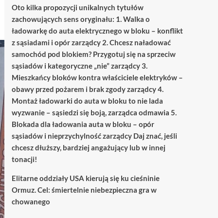
Oto kilka propozycji unikalnych tytułów
zachowujących sens oryginału: 1. Walka o
ładowarkę do auta elektrycznego w bloku – konflikt
z sąsiadami i opór zarządcy 2. Chcesz naładować
samochód pod blokiem? Przygotuj się na sprzeciw
sąsiadów i kategoryczne „nie” zarządcy 3.
Mieszkańcy bloków kontra właściciele elektryków –
obawy przed pożarem i brak zgody zarządcy 4.
Montaż ładowarki do auta w bloku to nie lada
wyzwanie – sąsiedzi się boją, zarządca odmawia 5.
Blokada dla ładowania auta w bloku – opór
sąsiadów i nieprzychylność zarządcy Daj znać, jeśli
chcesz dłuższy, bardziej angażujący lub w innej
tonacji!
Elitarne oddziały USA kierują się ku cieśninie
Ormuz. Cel: śmiertelnie niebezpieczna gra w
chowanego