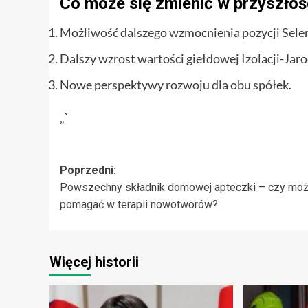
Co może się zmienić w przyszłoś
Możliwość dalszego wzmocnienia pozycji Sel
Dalszy wzrost wartości giełdowej Izolacji-Jaro
Nowe perspektywy rozwoju dla obu spółek.
„`
Zobacz
Poprzedni:
Powszechny składnik domowej apteczki – czy mo
wpisy
pomagać w terapii nowotworów?
Więcej historii