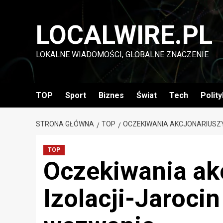
Przejdź
do
LOCALWIRE.PL
treści
LOKALNE WIADOMOŚCI, GLOBALNE ZNACZENIE
TOP
Sport
Biznes
Świat
Tech
Polit
STRONA GŁÓWNA
TOP
OCZEKIWANIA AKCJONARIUSZY
TOP
Oczekiwania ak
Izolacji-Jaroci