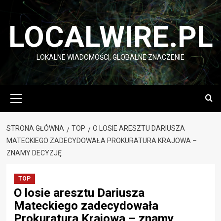
Przejdź
do
LOCALWIRE.PL
treści
LOKALNE WIADOMOŚCI, GLOBALNE ZNACZENIE
Menu
główne
STRONA GŁÓWNA
TOP
O LOSIE ARESZTU DARIUSZA
MATECKIEGO ZADECYDOWAŁA PROKURATURA KRAJOWA –
ZNAMY DECYZJĘ
TOP
O losie aresztu Dariusza
Mateckiego zadecydowała
Prokuratura Krajowa – znamy