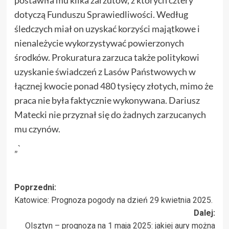
postawiła mu kilka zarzutów, z których cztery
dotyczą Funduszu Sprawiedliwości. Według
śledczych miał on uzyskać korzyści majątkowe i
nienależycie wykorzystywać powierzonych
środków. Prokuratura zarzuca także politykowi
uzyskanie świadczeń z Lasów Państwowych w
łącznej kwocie ponad 480 tysięcy złotych, mimo że
praca nie była faktycznie wykonywana. Dariusz
Matecki nie przyznał się do żadnych zarzucanych
mu czynów.
„`
Zobacz
Poprzedni:
Katowice: Prognoza pogody na dzień 29 kwietnia 2025.
wpisy
Dalej:
Olsztyn – prognoza na 1 maja 2025: jakiej aury można