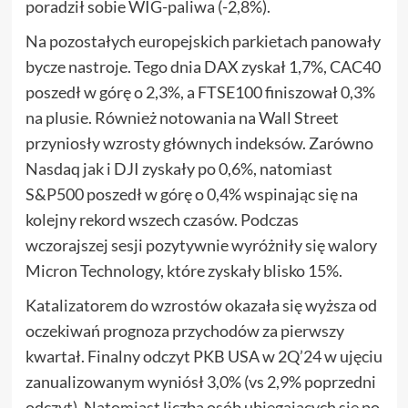
poradził sobie WIG-paliwa (-2,8%).
Na pozostałych europejskich parkietach panowały
bycze nastroje. Tego dnia DAX zyskał 1,7%, CAC40
poszedł w górę o 2,3%, a FTSE100 finiszował 0,3%
na plusie. Również notowania na Wall Street
przyniosły wzrosty głównych indeksów. Zarówno
Nasdaq jak i DJI zyskały po 0,6%, natomiast
S&P500 poszedł w górę o 0,4% wspinając się na
kolejny rekord wszech czasów. Podczas
wczorajszej sesji pozytywnie wyróżniły się walory
Micron Technology, które zyskały blisko 15%.
Katalizatorem do wzrostów okazała się wyższa od
oczekiwań prognoza przychodów za pierwszy
kwartał. Finalny odczyt PKB USA w 2Q’24 w ujęciu
zanualizowanym wyniósł 3,0% (vs 2,9% poprzedni
odczyt). Natomiast liczba osób ubiegających się po