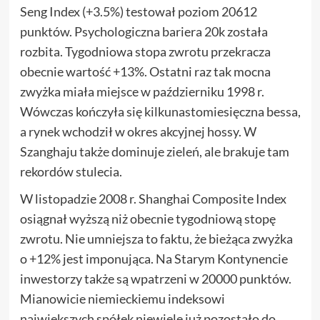
Seng Index (+3.5%) testował poziom 20612
punktów. Psychologiczna bariera 20k została
rozbita. Tygodniowa stopa zwrotu przekracza
obecnie wartość +13%. Ostatni raz tak mocna
zwyżka miała miejsce w październiku 1998 r.
Wówczas kończyła się kilkunastomiesięczna bessa,
a rynek wchodził w okres akcyjnej hossy. W
Szanghaju także dominuje zieleń, ale brakuje tam
rekordów stulecia.
W listopadzie 2008 r. Shanghai Composite Index
osiągnał wyższą niż obecnie tygodniową stopę
zwrotu. Nie umniejsza to faktu, że bieżąca zwyżka
o +12% jest imponująca. Na Starym Kontynencie
inwestorzy także są wpatrzeni w 20000 punktów.
Mianowicie niemieckiemu indeksowi
największych spółek niewiele już pozostało do