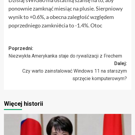
Dzisiaj sWIG80 ma ostatnią szansę na to, aby
ponownie zamknąć miesiąc na plusie. Sierpniowy
wynik to +0.6%, a obecna zaległość względem
poprzedniego zamkniėcia to -1.4%. Otoc
Zobacz
Poprzedni:
Niezwykła Amerykanka staje do rywalizacji z Frechem
wpisy
Dalej:
Czy warto zainstalować Windows 11 na starszym
sprzęcie komputerowym?
Więcej historii