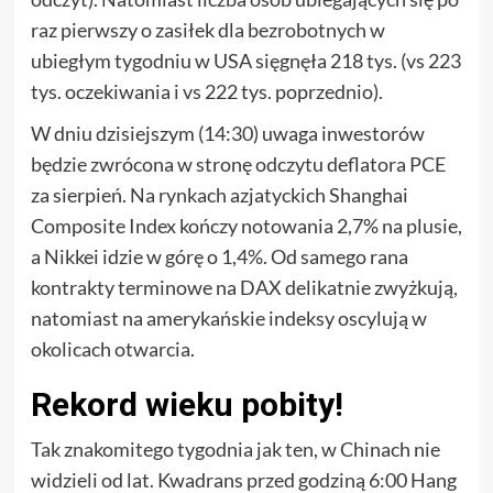
raz pierwszy o zasiłek dla bezrobotnych w
ubiegłym tygodniu w USA sięgnęła 218 tys. (vs 223
tys. oczekiwania i vs 222 tys. poprzednio).
W dniu dzisiejszym (14:30) uwaga inwestorów
będzie zwrócona w stronę odczytu deflatora PCE
za sierpień. Na rynkach azjatyckich Shanghai
Composite Index kończy notowania 2,7% na plusie,
a Nikkei idzie w górę o 1,4%. Od samego rana
kontrakty terminowe na DAX delikatnie zwyżkują,
natomiast na amerykańskie indeksy oscylują w
okolicach otwarcia.
Rekord wieku pobity!
Tak znakomitego tygodnia jak ten, w Chinach nie
widzieli od lat. Kwadrans przed godziną 6:00 Hang