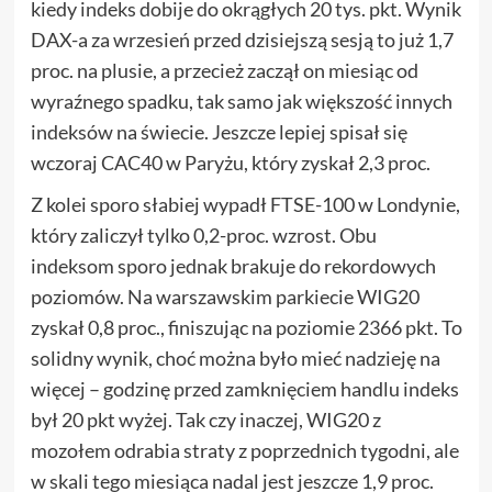
kiedy indeks dobije do okrągłych 20 tys. pkt. Wynik
DAX-a za wrzesień przed dzisiejszą sesją to już 1,7
proc. na plusie, a przecież zaczął on miesiąc od
wyraźnego spadku, tak samo jak większość innych
indeksów na świecie. Jeszcze lepiej spisał się
wczoraj CAC40 w Paryżu, który zyskał 2,3 proc.
Z kolei sporo słabiej wypadł FTSE-100 w Londynie,
który zaliczył tylko 0,2-proc. wzrost. Obu
indeksom sporo jednak brakuje do rekordowych
poziomów. Na warszawskim parkiecie WIG20
zyskał 0,8 proc., finiszując na poziomie 2366 pkt. To
solidny wynik, choć można było mieć nadzieję na
więcej – godzinę przed zamknięciem handlu indeks
był 20 pkt wyżej. Tak czy inaczej, WIG20 z
mozołem odrabia straty z poprzednich tygodni, ale
w skali tego miesiąca nadal jest jeszcze 1,9 proc.