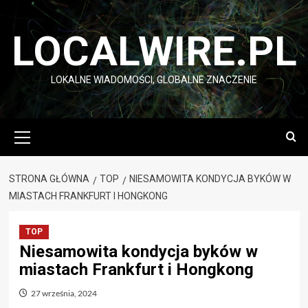
Przejdź
do
LOCALWIRE.PL
treści
LOKALNE WIADOMOŚCI, GLOBALNE ZNACZENIE
Menu
główne
STRONA GŁÓWNA
TOP
NIESAMOWITA KONDYCJA BYKÓW W
MIASTACH FRANKFURT I HONGKONG
TOP
Niesamowita kondycja byków w
miastach Frankfurt i Hongkong
27 września, 2024