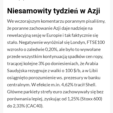
Niesamowity tydzień w Azji
We wczorajszym komentarzu porannym pisaliśmy,
że poranne zachowanie Azji daje nadzieje na
rewelacyjną sesję w Europie i tak faktycznie się
stało. Negatywnie wyróżniał się Londyn, FTSE100
wzrosło o zaledwie 0,20%, ale było to wywołane
przede wszystkim kontynuacją spadków cen ropy,
tracącej kolejne 3% po doniesieniach, że Arabia
Saudyjska rezygnuje z walki o 100 $/b, a w Libii
osiągnięto porozumienie ws. prezesury w banku
centralnym. W efekcie m.in. 4,62% tracił Shell.
Główne parkiety strefy euro zachowywały się bez
porównania lepiej, zyskując od 1,25% (Stoxx 600)
do 2,33% (CAC40).