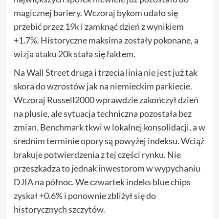
magicznej bariery. Wczoraj bykom udało się
przebić przez 19k i zamknąć dzień z wynikiem
+1.7%. Historyczne maksima zostały pokonane, a
wizja ataku 20k stała się faktem.
Na Wall Street druga i trzecia linia nie jest już tak
skora do wzrostów jak na niemieckim parkiecie.
Wczoraj Russell2000 wprawdzie zakończył dzień
na plusie, ale sytuacja techniczna pozostała bez
zmian. Benchmark tkwi w lokalnej konsolidacji, a w
średnim terminie opory są powyżej indeksu. Wciąż
brakuje potwierdzenia z tej części rynku. Nie
przeszkadza to jednak inwestorom w wypychaniu
DJIA na północ. We czwartek indeks blue chips
zyskał +0.6% i ponownie zbliżył się do
historycznych szczytów.