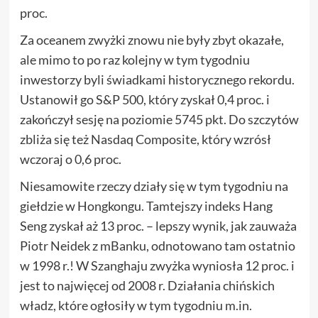
proc.
Za oceanem zwyżki znowu nie były zbyt okazałe,
ale mimo to po raz kolejny w tym tygodniu
inwestorzy byli świadkami historycznego rekordu.
Ustanowił go S&P 500, który zyskał 0,4 proc. i
zakończył sesję na poziomie 5745 pkt. Do szczytów
zbliża się też Nasdaq Composite, który wzrósł
wczoraj o 0,6 proc.
Niesamowite rzeczy działy się w tym tygodniu na
giełdzie w Hongkongu. Tamtejszy indeks Hang
Seng zyskał aż 13 proc. – lepszy wynik, jak zauważa
Piotr Neidek z mBanku, odnotowano tam ostatnio
w 1998 r.! W Szanghaju zwyżka wyniosła 12 proc. i
jest to najwięcej od 2008 r. Działania chińskich
władz, które ogłosiły w tym tygodniu m.in.