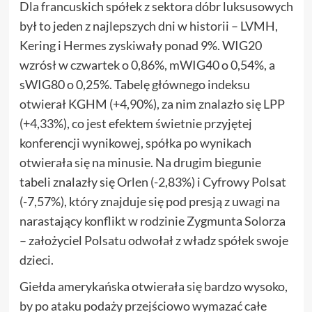
Dla francuskich spółek z sektora dóbr luksusowych
był to jeden z najlepszych dni w historii – LVMH,
Kering i Hermes zyskiwały ponad 9%. WIG20
wzrósł w czwartek o 0,86%, mWIG40 o 0,54%, a
sWIG80 o 0,25%. Tabelę głównego indeksu
otwierał KGHM (+4,90%), za nim znalazło się LPP
(+4,33%), co jest efektem świetnie przyjętej
konferencji wynikowej, spółka po wynikach
otwierała się na minusie. Na drugim biegunie
tabeli znalazły się Orlen (-2,83%) i Cyfrowy Polsat
(-7,57%), który znajduje się pod presją z uwagi na
narastający konflikt w rodzinie Zygmunta Solorza
– założyciel Polsatu odwołał z władz spółek swoje
dzieci.
Giełda amerykańska otwierała się bardzo wysoko,
by po ataku podaży przejściowo wymazać całe