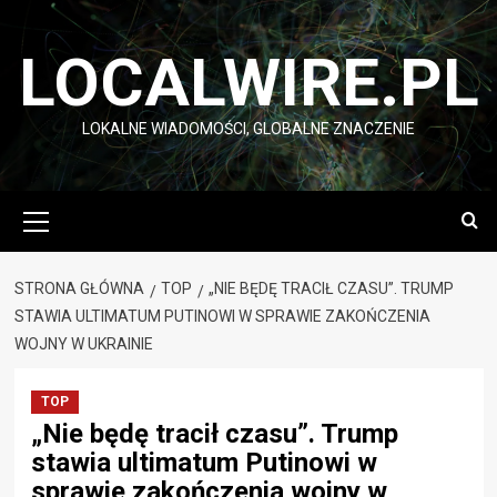
Przejdź
do
LOCALWIRE.PL
treści
LOKALNE WIADOMOŚCI, GLOBALNE ZNACZENIE
Menu
główne
STRONA GŁÓWNA
TOP
„NIE BĘDĘ TRACIŁ CZASU”. TRUMP
STAWIA ULTIMATUM PUTINOWI W SPRAWIE ZAKOŃCZENIA
WOJNY W UKRAINIE
TOP
„Nie będę tracił czasu”. Trump
stawia ultimatum Putinowi w
sprawie zakończenia wojny w