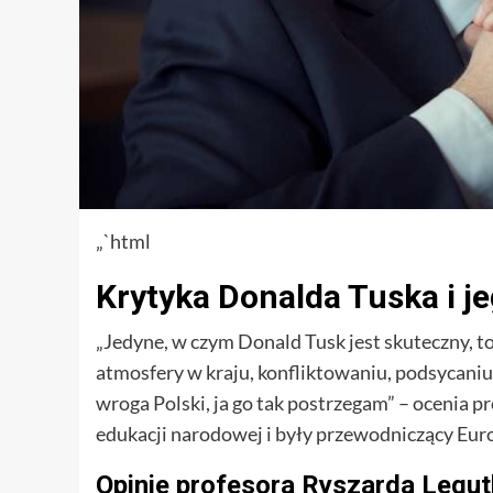
„`html
Krytyka Donalda Tuska i j
„Jedyne, w czym Donald Tusk jest skuteczny, 
atmosfery w kraju, konfliktowaniu, podsycaniu n
wroga Polski, ja go tak postrzegam” – ocenia p
edukacji narodowej i były przewodniczący Eu
Opinie profesora Ryszarda Legu