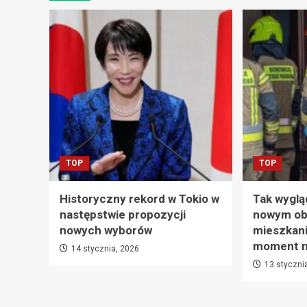
TOP
TOP
Historyczny rekord w Tokio w
Tak wyglą
następstwie propozycji
nowym ob
nowych wyborów
mieszkani
moment na
14 stycznia, 2026
13 styczni