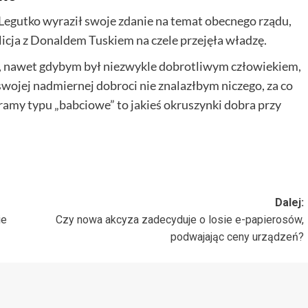
Legutko wyraził swoje zdanie na temat obecnego rządu,
alicja z Donaldem Tuskiem na czele przejęła władzę.
y, nawet gdybym był niezwykle dobrotliwym człowiekiem,
 swojej nadmiernej dobroci nie znalazłbym niczego, za co
ramy typu „babciowe” to jakieś okruszynki dobra przy
Dalej:
ie
Czy nowa akcyza zadecyduje o losie e-papierosów,
podwajając ceny urządzeń?