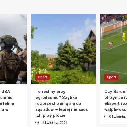
Sport
Sport
y USA
Te rośliny przy
Czy Barcel
eśninie
ogrodzeniu? Szybko
otrzymać r
rtelnie
rozprzestrzenią się do
ekspert ro
ra w
sąsiadów – lepiej nie sadź
wątpliwośc
ich przy płocie
9 kwietnia,
16 kwietnia, 2026