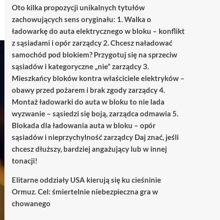
Oto kilka propozycji unikalnych tytułów
zachowujących sens oryginału: 1. Walka o
ładowarkę do auta elektrycznego w bloku – konflikt
z sąsiadami i opór zarządcy 2. Chcesz naładować
samochód pod blokiem? Przygotuj się na sprzeciw
sąsiadów i kategoryczne „nie” zarządcy 3.
Mieszkańcy bloków kontra właściciele elektryków –
obawy przed pożarem i brak zgody zarządcy 4.
Montaż ładowarki do auta w bloku to nie lada
wyzwanie – sąsiedzi się boją, zarządca odmawia 5.
Blokada dla ładowania auta w bloku – opór
sąsiadów i nieprzychylność zarządcy Daj znać, jeśli
chcesz dłuższy, bardziej angażujący lub w innej
tonacji!
Elitarne oddziały USA kierują się ku cieśninie
Ormuz. Cel: śmiertelnie niebezpieczna gra w
chowanego