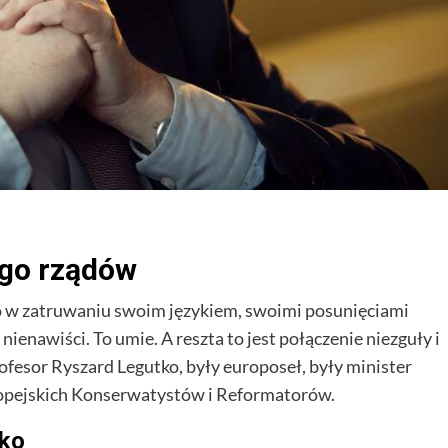
ego rządów
to w zatruwaniu swoim językiem, swoimi posunięciami
ienawiści. To umie. A reszta to jest połączenie niezguły i
rofesor Ryszard Legutko, były europoseł, były minister
ropejskich Konserwatystów i Reformatorów.
tko