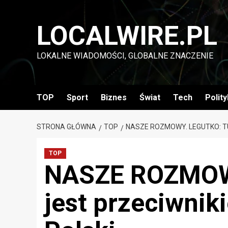
Przejdź
do
LOCALWIRE.PL
treści
LOKALNE WIADOMOŚCI, GLOBALNE ZNACZENIE
TOP
Sport
Biznes
Świat
Tech
Polit
STRONA GŁÓWNA
TOP
NASZE ROZMOWY. LEGUTKO: TU
TOP
NASZE ROZMOWY
jest przeciwnik