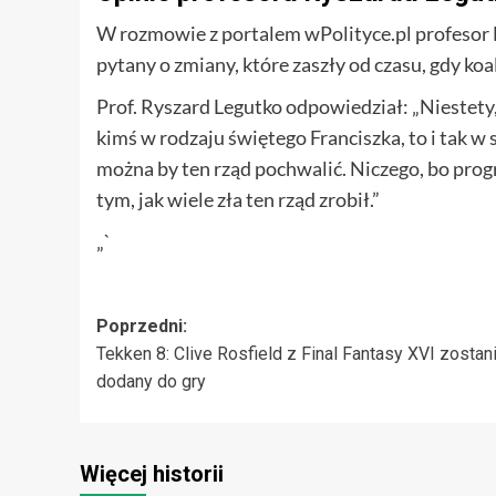
W rozmowie z portalem wPolityce.pl profesor 
pytany o zmiany, które zaszły od czasu, gdy ko
Prof. Ryszard Legutko odpowiedział: „Niestet
kimś w rodzaju świętego Franciszka, to i tak w
można by ten rząd pochwalić. Niczego, bo prog
tym, jak wiele zła ten rząd zrobił.”
„`
Zobacz
Poprzedni:
Tekken 8: Clive Rosfield z Final Fantasy XVI zostan
wpisy
dodany do gry
Więcej historii