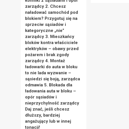
konflikt z sąsiadami i opór
zarządcy 2. Chcesz
naładować samochód pod
blokiem? Przygotuj się na
sprzeciw sąsiadów i
kategoryczne „nie”
zarządcy 3. Mieszkańcy
bloków kontra właściciele
elektryków – obawy przed
pożarem i brak zgody
zarządcy 4. Montaż
ładowarki do auta w bloku
to nie lada wyzwanie –
sąsiedzi się boją, zarządca
odmawia 5. Blokada dla
ładowania auta w bloku –
opór sąsiadów i
nieprzychylność zarządcy
Daj znać, jeśli chcesz
dłuższy, bardziej
angażujący lub w innej
tonacji!