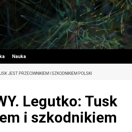
yka
Nauka
SK JEST PRZECIWNIKIEM I SZKODNIKIEM POLSKI
. Legutko: Tusk
iem i szkodnikiem