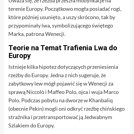
Uważa się, że rzeźba przeszła modyfikacje na
terenie Europy. Początkowo mogła posiadać rogi,
które później usunięto, a uszy skrócono, tak by
przypominały lwa, symbolizującego świętego
Marka, patrona Wenecji.
Teorie na Temat Trafienia Lwa do
Europy
Istnieje kilka hipotez dotyczących przeniesienia
rzeźby do Europy. Jedna z nich sugeruje, że
zabytkowy lew mógł pojawić się w Wenecji za
sprawą Niccolò i Maffeo Polo, ojca i wuja Marco
Polo. Podczas pobytu na dworze w Khanbaliq
(obecnie Pekin) mogli oni odkryć rzeźbę chińskiego
strażnika i przetransportować ją Jedwabnym
Szlakiem do Europy.