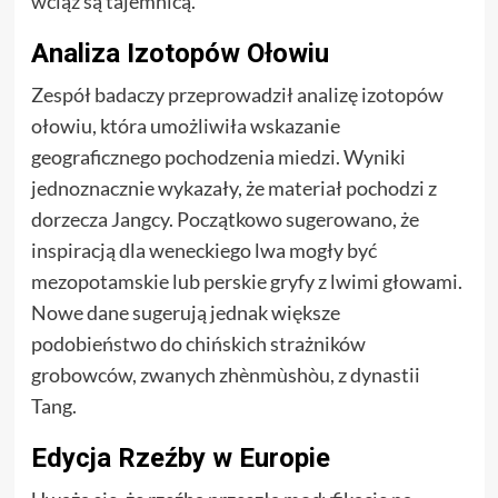
wciąż są tajemnicą.
Analiza Izotopów Ołowiu
Zespół badaczy przeprowadził analizę izotopów
ołowiu, która umożliwiła wskazanie
geograficznego pochodzenia miedzi. Wyniki
jednoznacznie wykazały, że materiał pochodzi z
dorzecza Jangcy. Początkowo sugerowano, że
inspiracją dla weneckiego lwa mogły być
mezopotamskie lub perskie gryfy z lwimi głowami.
Nowe dane sugerują jednak większe
podobieństwo do chińskich strażników
grobowców, zwanych zhènmùshòu, z dynastii
Tang.
Edycja Rzeźby w Europie