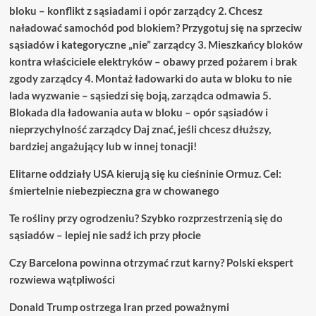
bloku – konflikt z sąsiadami i opór zarządcy 2. Chcesz
naładować samochód pod blokiem? Przygotuj się na sprzeciw
sąsiadów i kategoryczne „nie” zarządcy 3. Mieszkańcy bloków
kontra właściciele elektryków – obawy przed pożarem i brak
zgody zarządcy 4. Montaż ładowarki do auta w bloku to nie
lada wyzwanie – sąsiedzi się boją, zarządca odmawia 5.
Blokada dla ładowania auta w bloku – opór sąsiadów i
nieprzychylność zarządcy Daj znać, jeśli chcesz dłuższy,
bardziej angażujący lub w innej tonacji!
Elitarne oddziały USA kierują się ku cieśninie Ormuz. Cel:
śmiertelnie niebezpieczna gra w chowanego
Te rośliny przy ogrodzeniu? Szybko rozprzestrzenią się do
sąsiadów – lepiej nie sadź ich przy płocie
Czy Barcelona powinna otrzymać rzut karny? Polski ekspert
rozwiewa wątpliwości
Donald Trump ostrzega Iran przed poważnymi