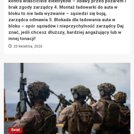
kontra właściciele elektryków – obawy przed pożarem i
brak zgody zarządcy 4. Montaż ładowarki do auta w
bloku to nie lada wyzwanie – sąsiedzi się boją,
zarządca odmawia 5. Blokada dla ładowania auta w
bloku – opór sąsiadów i nieprzychylność zarządcy Daj
znać, jeśli chcesz dłuższy, bardziej angażujący lub w
innej tonacji!
20 kwietnia, 2026
Świat