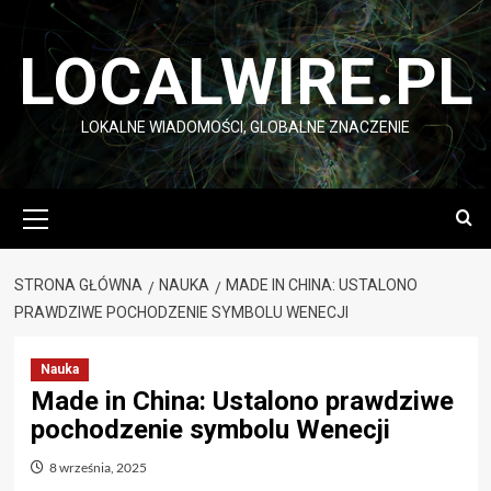
Przejdź
do
LOCALWIRE.PL
treści
LOKALNE WIADOMOŚCI, GLOBALNE ZNACZENIE
Menu
główne
STRONA GŁÓWNA
NAUKA
MADE IN CHINA: USTALONO
PRAWDZIWE POCHODZENIE SYMBOLU WENECJI
Nauka
Made in China: Ustalono prawdziwe
pochodzenie symbolu Wenecji
8 września, 2025