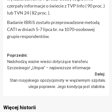
czerpały informacje o świecie z TVP Info ( 90 proc .)
lub TVN 24 ( 82 proc. ).
Badanie IBRiS zostało przeprowadzone metodą
CATI w dniach 5-7 lipca br. na 1070-osobowej
grupie respondentów.
Zobacz
Poprzedni:
Nadchodzą ważne wieści dotyczące transferu
wpisy
Szcześnego! „Utopia” – najświeższe informacje
Dalej:
Stan rosyjskiego opozycjonisty w więziennym szpitalu
ulega poprawie. Jego kondycja jest stabilna.
Więcej historii