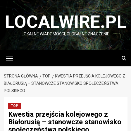
Przejdź
do
LOCALWIRE.PL
treści
LOKALNE WIADOMOŚCI, GLOBALNE ZNACZENIE
Menu
główne
STRONA GŁÓWNA
TOP
KWESTIA PRZEJŚCIA KOLEJOWEGO Z
BIAŁORUSIĄ – STANOWCZE STANOWISKO SPOŁECZEŃSTWA
POLSKIEGO
TOP
Kwestia przejścia kolejowego z
Białorusią – stanowcze stanowisko
społeczeństwa polskiego