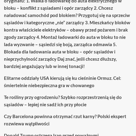
oryginału: 1. Walka o ładowarkę do auta elektrycznego w
bloku – konflikt z sąsiadami i opór zarządcy 2. Chcesz
naładować samochód pod blokiem? Przygotuj się na sprzeciw
sąsiadów i kategoryczne „nie” zarządcy 3. Mieszkańcy bloków
kontra właściciele elektryków – obawy przed pożarem i brak
zgody zarządcy 4. Montaż ładowarki do auta w bloku to nie
lada wyzwanie – sąsiedzi się boją, zarządca odmawia 5.
Blokada dla ładowania auta w bloku – opór sąsiadów i
nieprzychylność zarządcy Daj znać, jeśli chcesz dłuższy,
bardziej angażujący lub w innej tonacji!
Elitarne oddziały USA kierują się ku cieśninie Ormuz. Cel:
śmiertelnie niebezpieczna gra w chowanego
Te rośliny przy ogrodzeniu? Szybko rozprzestrzenią się do
sąsiadów – lepiej nie sadź ich przy płocie
Czy Barcelona powinna otrzymać rzut karny? Polski ekspert
rozwiewa wątpliwości
Donald Trump ostrzega Iran przed poważnymi