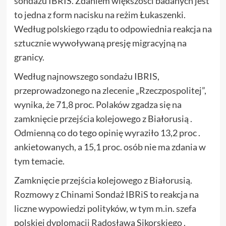
sondażu IBRIS. Zdaniem większości badanych jest
to jedna z form nacisku na reżim Łukaszenki.
Według polskiego rządu to odpowiednia reakcja na
sztucznie wywoływaną presję migracyjną na
granicy.
Według najnowszego sondażu IBRIS,
przeprowadzonego na zlecenie „Rzeczpospolitej”,
wynika, że 71,8 proc. Polaków zgadza się na
zamknięcie przejścia kolejowego z Białorusią .
Odmienną co do tego opinię wyraziło 13,2 proc .
ankietowanych, a 15,1 proc. osób nie ma zdania w
tym temacie.
Zamknięcie przejścia kolejowego z Białorusią.
Rozmowy z Chinami Sondaż IBRiS to reakcja na
liczne wypowiedzi polityków, w tym m.in. szefa
polskiej dyplomacji Radosława Sikorskiego .