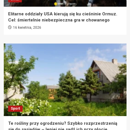
Elitarne oddziały USA kierują się ku cieśninie Ormuz.
Cel: śmiertelnie niebezpieczna gra w chowanego
16 kwietnia, 2026
Sport
Te rośliny przy ogrodzeniu? Szybko rozprzestrzenią
się do sąsiadów – lepiej nie sadź ich przy płocie