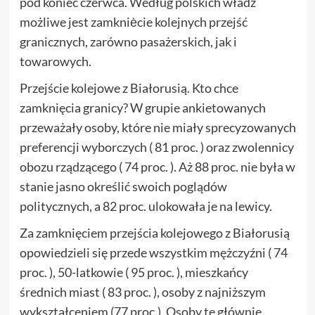
pod koniec czerwca. Według polskich władz
możliwe jest zamkniėcie kolejnych przejść
granicznych, zarówno pasażerskich, jak i
towarowych.
Przejście kolejowe z Białorusią. Kto chce
zamknięcia granicy? W grupie ankietowanych
przeważały osoby, które nie miały sprecyzowanych
preferencji wyborczych ( 81 proc. ) oraz zwolennicy
obozu rządzącego ( 74 proc. ). Aż 88 proc. nie była w
stanie jasno określić swoich poglądów
politycznych, a 82 proc. ulokowała je na lewicy.
Za zamknięciem przejścia kolejowego z Białorusią
opowiedzieli się przede wszystkim mężczyźni ( 74
proc. ), 50-latkowie ( 95 proc. ), mieszkańcy
średnich miast ( 83 proc. ), osoby z najniższym
wykształceniem (77 proc.). Osoby te głównie