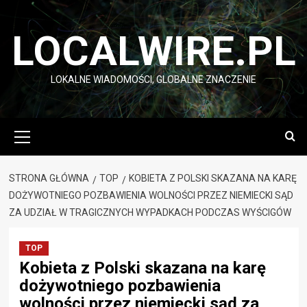
Przejdź
do
LOCALWIRE.PL
treści
LOKALNE WIADOMOŚCI, GLOBALNE ZNACZENIE
Menu
główne
STRONA GŁÓWNA
TOP
KOBIETA Z POLSKI SKAZANA NA KARĘ
DOŻYWOTNIEGO POZBAWIENIA WOLNOŚCI PRZEZ NIEMIECKI SĄD
ZA UDZIAŁ W TRAGICZNYCH WYPADKACH PODCZAS WYŚCIGÓW
TOP
Kobieta z Polski skazana na karę
dożywotniego pozbawienia
wolności przez niemiecki sąd za