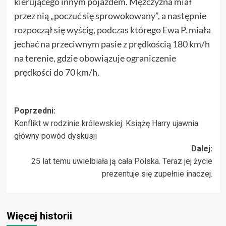
kierującego innym pojazdem. Mężczyzna miał
przez nią „poczuć się sprowokowany”, a następnie
rozpoczął się wyścig, podczas którego Ewa P. miała
jechać na przeciwnym pasie z prędkością 180 km/h
na terenie, gdzie obowiązuje ograniczenie
prędkości do 70 km/h.
Zobacz
Poprzedni:
Konflikt w rodzinie królewskiej: Książę Harry ujawnia
wpisy
główny powód dyskusji
Dalej:
25 lat temu uwielbiała ją cała Polska. Teraz jej życie
prezentuje się zupełnie inaczej.
Więcej historii