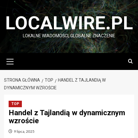
Przejdź
do
LOCALWIRE.PL
treści
LOKALNE WIADOMOŚCI, GLOBALNE ZNACZENIE
Menu
główne
STRONA GŁÓWNA
TOP
HANDEL Z TAJLANDIĄ W
DYNAMICZNYM WZROŚCIE
TOP
Handel z Tajlandią w dynamicznym
wzroście
9 lipca, 2025