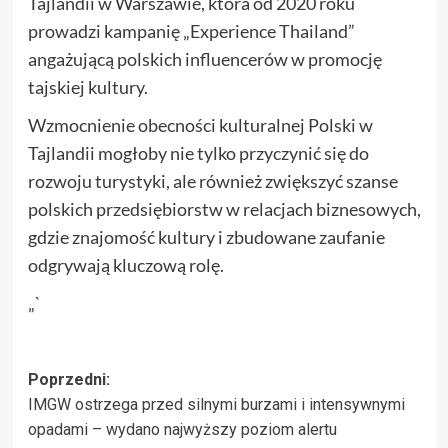
Tajlandii w Warszawie, która od 2020 roku
prowadzi kampanię „Experience Thailand”
angażującą polskich influencerów w promocję
tajskiej kultury.
Wzmocnienie obecności kulturalnej Polski w
Tajlandii mogłoby nie tylko przyczynić się do
rozwoju turystyki, ale również zwiększyć szanse
polskich przedsiębiorstw w relacjach biznesowych,
gdzie znajomość kultury i zbudowane zaufanie
odgrywają kluczową rolę.
„`
Zobacz
Poprzedni:
IMGW ostrzega przed silnymi burzami i intensywnymi
wpisy
opadami – wydano najwyższy poziom alertu