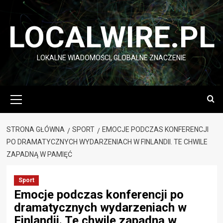
Przejdź
do
LOCALWIRE.PL
treści
LOKALNE WIADOMOŚCI, GLOBALNE ZNACZENIE
Menu
główne
STRONA GŁÓWNA
SPORT
EMOCJE PODCZAS KONFERENCJI
PO DRAMATYCZNYCH WYDARZENIACH W FINLANDII. TE CHWILE
ZAPADNĄ W PAMIĘĆ
Sport
Emocje podczas konferencji po
dramatycznych wydarzeniach w
Finlandii. Te chwile zapadną w