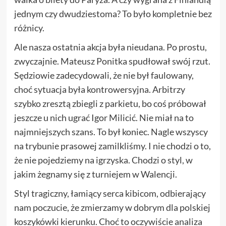
jednym czy dwudziestoma? To było kompletnie bez
różnicy.
Ale nasza ostatnia akcja była nieudana. Po prostu,
zwyczajnie. Mateusz Ponitka spudłował swój rzut.
Sędziowie zadecydowali, że nie był faulowany,
choć sytuacja była kontrowersyjna. Arbitrzy
szybko zresztą zbiegli z parkietu, bo coś próbował
jeszcze u nich ugrać Igor Milicić. Nie miał na to
najmniejszych szans. To był koniec. Nagle wszyscy
na trybunie prasowej zamilkliśmy. I nie chodzi o to,
że nie pojedziemy na igrzyska. Chodzi o styl, w
jakim żegnamy się z turniejem w Walencji.
Styl tragiczny, łamiący serca kibicom, odbierający
nam poczucie, że zmierzamy w dobrym dla polskiej
koszykówki kierunku. Choć to oczywiście analiza