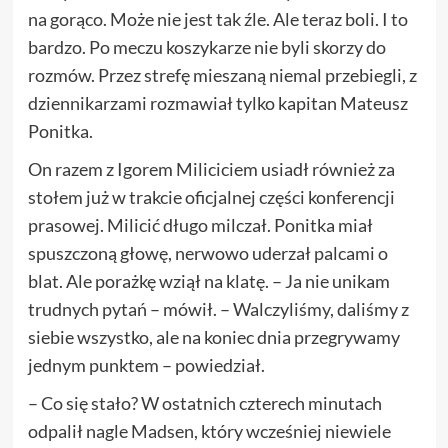
na gorąco. Może nie jest tak źle. Ale teraz boli. I to
bardzo. Po meczu koszykarze nie byli skorzy do
rozmów. Przez strefę mieszaną niemal przebiegli, z
dziennikarzami rozmawiał tylko kapitan Mateusz
Ponitka.
On razem z Igorem Miliciciem usiadł również za
stołem już w trakcie oficjalnej części konferencji
prasowej. Milicić długo milczał. Ponitka miał
spuszczoną głowę, nerwowo uderzał palcami o
blat. Ale porażkę wziął na klatę. – Ja nie unikam
trudnych pytań – mówił. – Walczyliśmy, daliśmy z
siebie wszystko, ale na koniec dnia przegrywamy
jednym punktem – powiedział.
– Co się stało? W ostatnich czterech minutach
odpalił nagle Madsen, który wcześniej niewiele