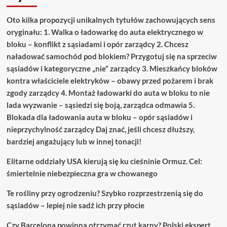
Oto kilka propozycji unikalnych tytułów zachowujących sens
oryginału: 1. Walka o ładowarkę do auta elektrycznego w
bloku – konflikt z sąsiadami i opór zarządcy 2. Chcesz
naładować samochód pod blokiem? Przygotuj się na sprzeciw
sąsiadów i kategoryczne „nie” zarządcy 3. Mieszkańcy bloków
kontra właściciele elektryków – obawy przed pożarem i brak
zgody zarządcy 4. Montaż ładowarki do auta w bloku to nie
lada wyzwanie – sąsiedzi się boją, zarządca odmawia 5.
Blokada dla ładowania auta w bloku – opór sąsiadów i
nieprzychylność zarządcy Daj znać, jeśli chcesz dłuższy,
bardziej angażujący lub w innej tonacji!
Elitarne oddziały USA kierują się ku cieśninie Ormuz. Cel:
śmiertelnie niebezpieczna gra w chowanego
Te rośliny przy ogrodzeniu? Szybko rozprzestrzenią się do
sąsiadów – lepiej nie sadź ich przy płocie
Czy Barcelona powinna otrzymać rzut karny? Polski ekspert