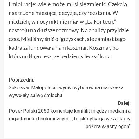
I miał rację: wiele może, musi się zmienić. Czekają
nas trudne miesiące, decyzje, czy rozstania. W
niedzielę w nocy nikt nie miał w „La Fontecie”
nastroju na dłuższe rozmowy. Na analizy przyjdzie
czas. Mieliśmy śnić o igrzyskach, ale zamiast tego
kadra zafundowała nam koszmar. Koszmar, po
którym długo jeszcze będziemy leczyć kaca.
Zobacz
Poprzedni:
Sukces w Małopolsce: wyniki wyborów na marszałka
wpisy
wywołały salwę śmiechu
Dalej:
Poseł Polski 2050 komentuje konflikt między mediami a
gigantami technologicznymi: „To jak sytuacja weza, który
pożera własny ogon”