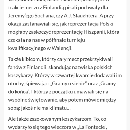
trakcie meczu z Finlandią pisali pochwały dla
Jeremy’ego Sochana, czy A.J. Slaughtera. A przy
okazji zastanawiali się, jak reprezentacja Polski
mogłaby zaskoczyć reprezentację Hiszpanii, która
czekała na nas w półfinale turnieju
kwalifikacyjnego w Walencji.
Także kibicom, którzy cały mecz przekrzykiwali
fanów z Finlandii, skandując nazwiska polskich
koszykarzy. Którzy w czwartej kwarcie dodawali im
otuchy, śpiewając: „Gramy u siebie” oraz „Gramy
do końca”. I którzy z początku umawiali się na
wspólne świętowanie, aby potem mówić między
sobą: jakoś nie ma klimatu…
Ale także zszokowanym koszykarzom. To, co
wydarzyło się tego wieczora w „La Fontecie”,