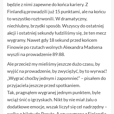
będzie z nimi zapewne do końca kariery. Z
Finlandią prowadzili już 15 punktami, ale na końcu
to wszystko roztrwonili. W dramatyczny,
niechlubny, brzydki sposób. Wszyscy do ostatniej
akcji i ostatniej sekundy łudziliśmy się, że ten mecz
wygramy. Nawet gdy 18 sekund przed końcem
Finowie po rzutach wolnych Alexandra Madsena
wyszli na prowadzenie 89:88.
Ale przecież my mieliśmy jeszcze dużo czasu, by
wyjść na prowadzenie, by zwyciężyć, by to wyrwać!
„Wygrać choćby jednym i zapomnieć” – pisałem do
przyjaciela jeszcze przed spotkaniem.
Tak, pragnąłem wygranej jednym punktem, byle
wciąż śnić o igrzyskach. Nikt by nie miał żalu o
dodatkowe emocje, wszak liczył się cel nadrzędny –
walka o bilety do Paryża. A czy wygrana z Finlandią