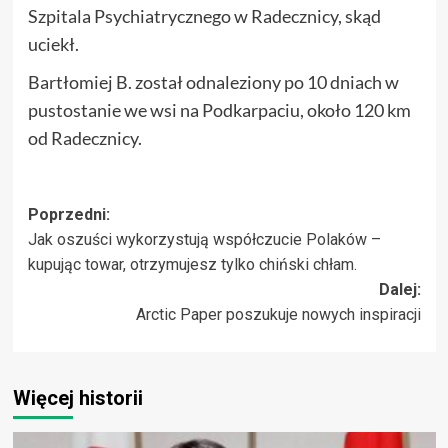
Szpitala Psychiatrycznego w Radecznicy, skąd
uciekł.
Bartłomiej B. został odnaleziony po 10 dniach w
pustostanie we wsi na Podkarpaciu, około 120 km
od Radecznicy.
Zobacz
Poprzedni:
Jak oszuści wykorzystują współczucie Polaków –
wpisy
kupując towar, otrzymujesz tylko chiński chłam.
Dalej:
Arctic Paper poszukuje nowych inspiracji
Więcej historii