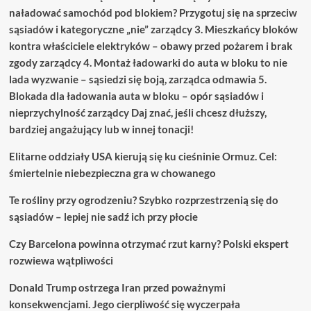
naładować samochód pod blokiem? Przygotuj się na sprzeciw
sąsiadów i kategoryczne „nie” zarządcy 3. Mieszkańcy bloków
kontra właściciele elektryków – obawy przed pożarem i brak
zgody zarządcy 4. Montaż ładowarki do auta w bloku to nie
lada wyzwanie – sąsiedzi się boją, zarządca odmawia 5.
Blokada dla ładowania auta w bloku – opór sąsiadów i
nieprzychylność zarządcy Daj znać, jeśli chcesz dłuższy,
bardziej angażujący lub w innej tonacji!
Elitarne oddziały USA kierują się ku cieśninie Ormuz. Cel:
śmiertelnie niebezpieczna gra w chowanego
Te rośliny przy ogrodzeniu? Szybko rozprzestrzenią się do
sąsiadów – lepiej nie sadź ich przy płocie
Czy Barcelona powinna otrzymać rzut karny? Polski ekspert
rozwiewa wątpliwości
Donald Trump ostrzega Iran przed poważnymi
konsekwencjami. Jego cierpliwość się wyczerpała