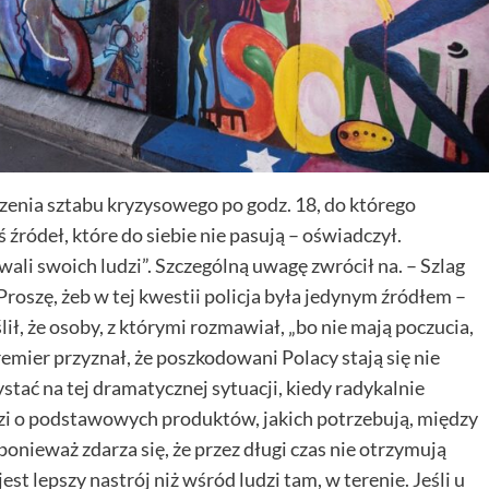
enia sztabu kryzysowego po godz. 18, do którego
źródeł, które do siebie nie pasują – oświadczył.
li swoich ludzi”. Szczególną uwagę zwrócił na. – Szlag
. Proszę, żeb w tej kwestii policja była jedynym źródłem –
ił, że osoby, z którymi rozmawiał, „bo nie mają poczucia,
remier przyznał, że poszkodowani Polacy stają się nie
stać na tej dramatycznej sytuacji, kiedy radykalnie
dzi o podstawowych produktów, jakich potrzebują, między
ponieważ zdarza się, że przez długi czas nie otrzymują
jest lepszy nastrój niż wśród ludzi tam, w terenie. Jeśli u