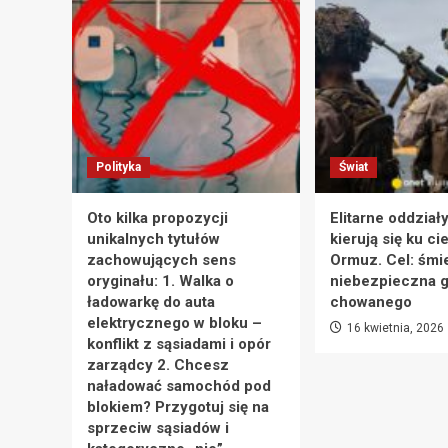
Polityka
Świat
Oto kilka propozycji
Elitarne oddział
unikalnych tytułów
kierują się ku ci
zachowujących sens
Ormuz. Cel: śmie
oryginału: 1. Walka o
niebezpieczna g
ładowarkę do auta
chowanego
elektrycznego w bloku –
16 kwietnia, 2026
konflikt z sąsiadami i opór
zarządcy 2. Chcesz
naładować samochód pod
blokiem? Przygotuj się na
sprzeciw sąsiadów i