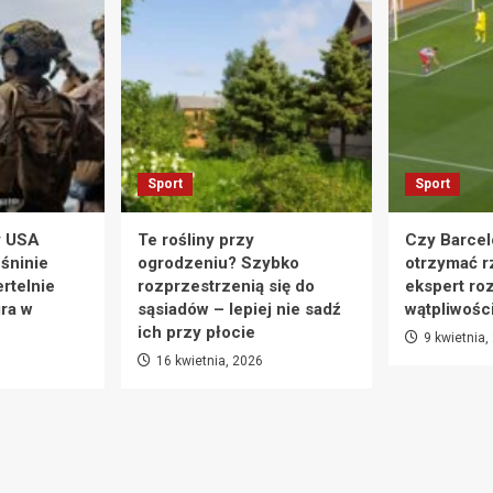
Sport
Sport
y USA
Te rośliny przy
Czy Barcel
eśninie
ogrodzeniu? Szybko
otrzymać r
rtelnie
rozprzestrzenią się do
ekspert ro
ra w
sąsiadów – lepiej nie sadź
wątpliwośc
ich przy płocie
9 kwietnia,
16 kwietnia, 2026