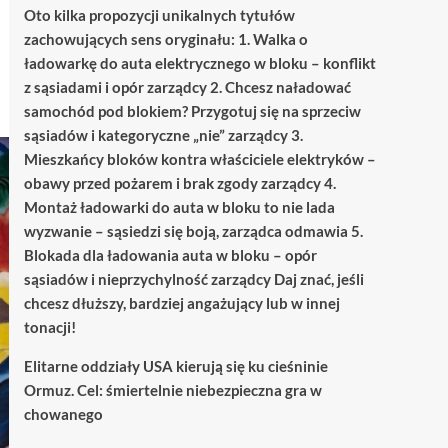
Oto kilka propozycji unikalnych tytułów
zachowujących sens oryginału: 1. Walka o
ładowarkę do auta elektrycznego w bloku – konflikt
z sąsiadami i opór zarządcy 2. Chcesz naładować
samochód pod blokiem? Przygotuj się na sprzeciw
sąsiadów i kategoryczne „nie” zarządcy 3.
Mieszkańcy bloków kontra właściciele elektryków –
obawy przed pożarem i brak zgody zarządcy 4.
Montaż ładowarki do auta w bloku to nie lada
wyzwanie – sąsiedzi się boją, zarządca odmawia 5.
Blokada dla ładowania auta w bloku – opór
sąsiadów i nieprzychylność zarządcy Daj znać, jeśli
chcesz dłuższy, bardziej angażujący lub w innej
tonacji!
Elitarne oddziały USA kierują się ku cieśninie
Ormuz. Cel: śmiertelnie niebezpieczna gra w
chowanego