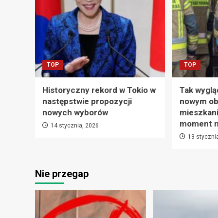
TOP
TOP
Historyczny rekord w Tokio w
Tak wyglą
następstwie propozycji
nowym ob
nowych wyborów
mieszkani
moment na
14 stycznia, 2026
13 styczni
Nie przegap