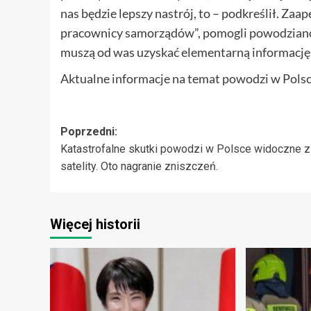
nas będzie lepszy nastrój, to – podkreślił. Za
pracownicy samorządów”, pomogli powodziano
muszą od was uzyskać elementarną informację 
Aktualne informacje na temat powodzi w Polsce
Zobacz
Poprzedni:
Katastrofalne skutki powodzi w Polsce widoczne z
wpisy
satelity. Oto nagranie zniszczeń.
Więcej historii