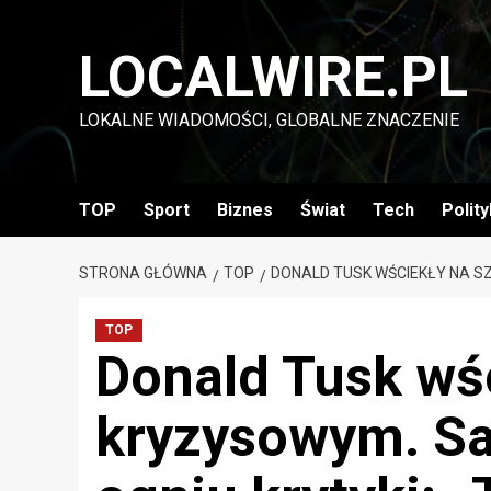
Przejdź
do
LOCALWIRE.PL
treści
LOKALNE WIADOMOŚCI, GLOBALNE ZNACZENIE
TOP
Sport
Biznes
Świat
Tech
Polit
STRONA GŁÓWNA
TOP
DONALD TUSK WŚCIEKŁY NA S
TOP
Donald Tusk wśc
kryzysowym. S