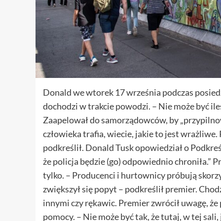
Donald we wtorek 17 września podczas posiedz
dochodzi w trakcie powodzi. – Nie może być ileś 
Zaapelował do samorządowców, by „przypilnowa
człowieka trafia, wiecie, jakie to jest wrażliwe
podkreślił. Donald Tusk opowiedział o Podkreśl
że policja będzie (go) odpowiednio chroniła.” P
tylko. – Producenci i hurtownicy próbują skorzy
zwiększył się popyt – podkreślił premier. Cho
innymi czy rękawic. Premier zwrócił uwagę, że 
pomocy. – Nie może być tak, że tutaj, w tej sali, 