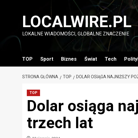
Przejdź
do
LOCALWIRE.PL
treści
LOKALNE WIADOMOŚCI, GLOBALNE ZNACZENIE
TOP
Sport
Biznes
Świat
Tech
Polit
STRONA GŁÓWNA
TOP
DOLAR OSIĄGA NAJNIŻSZY PO
TOP
Dolar osiąga na
trzech lat