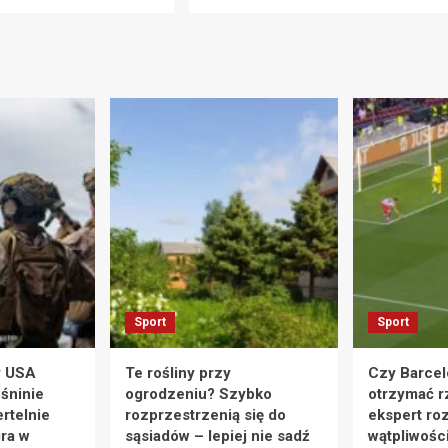
Sport
Sport
y USA
Te rośliny przy
Czy Barcel
eśninie
ogrodzeniu? Szybko
otrzymać r
rtelnie
rozprzestrzenią się do
ekspert ro
ra w
sąsiadów – lepiej nie sadź
wątpliwośc