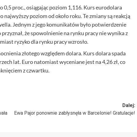
 0,5 proc., osiągając poziom 1,116. Kurs eurodolara
 najwyższy poziom od około roku. Te zmiany są reakcją
wella. Jednym z jego komunikatów było potwierdzenie
 przyznał, że spowolnienie na rynku pracy nie wynika z
tomiast ryzyko dla rynku pracy wzrosło.
ocnienia złotego względem dolara. Kurs dolara spada
rzech lat. Euro natomiast wyceniane jest na 4,26 zł, co
mknięciem z czwartku.
Dalej:
wała
Ewa Pajor ponownie zabłysnęła w Barcelonie! Gratulacje!