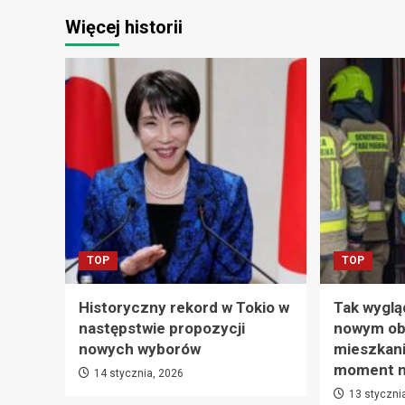
Więcej historii
TOP
TOP
Historyczny rekord w Tokio w
Tak wyglą
następstwie propozycji
nowym ob
nowych wyborów
mieszkani
moment na
14 stycznia, 2026
13 styczni