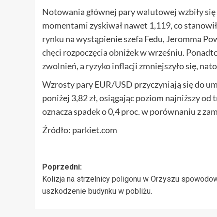
Notowania głównej pary walutowej wzbiły się o
momentami zyskiwał nawet 1,119, co stanowiło
rynku na wystąpienie szefa Fedu, Jeromma Po
chęci rozpoczęcia obniżek w wrześniu. Ponadto
zwolnień, a ryzyko inflacji zmniejszyło się, na
Wzrosty pary EUR/USD przyczyniają się do um
poniżej 3,82 zł, osiągając poziom najniższy od t
oznacza spadek o 0,4 proc. w porównaniu z za
Źródło: parkiet.com
Zobacz
Poprzedni:
Kolizja na strzelnicy poligonu w Orzyszu spowodo
wpisy
uszkodzenie budynku w pobliżu.