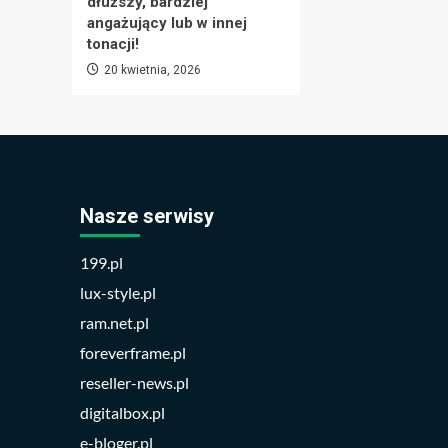
dłuższy, bardziej
angażujący lub w innej
tonacji!
20 kwietnia, 2026
Nasze serwisy
199.pl
lux-style.pl
ram.net.pl
foreverframe.pl
reseller-news.pl
digitalbox.pl
e-bloger.pl