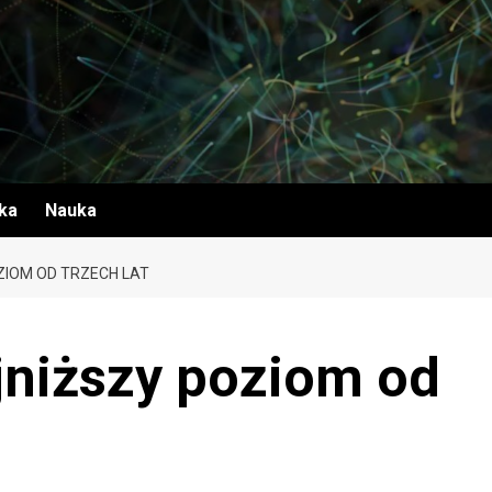
yka
Nauka
ZIOM OD TRZECH LAT
jniższy poziom od