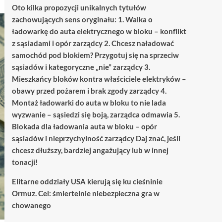
Oto kilka propozycji unikalnych tytułów
zachowujących sens oryginału: 1. Walka o
ładowarkę do auta elektrycznego w bloku – konflikt
z sąsiadami i opór zarządcy 2. Chcesz naładować
samochód pod blokiem? Przygotuj się na sprzeciw
sąsiadów i kategoryczne „nie” zarządcy 3.
Mieszkańcy bloków kontra właściciele elektryków –
obawy przed pożarem i brak zgody zarządcy 4.
Montaż ładowarki do auta w bloku to nie lada
wyzwanie – sąsiedzi się boją, zarządca odmawia 5.
Blokada dla ładowania auta w bloku – opór
sąsiadów i nieprzychylność zarządcy Daj znać, jeśli
chcesz dłuższy, bardziej angażujący lub w innej
tonacji!
Elitarne oddziały USA kierują się ku cieśninie
Ormuz. Cel: śmiertelnie niebezpieczna gra w
chowanego