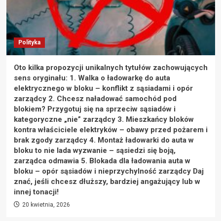
Polityka
Oto kilka propozycji unikalnych tytułów zachowujących
sens oryginału: 1. Walka o ładowarkę do auta
elektrycznego w bloku – konflikt z sąsiadami i opór
zarządcy 2. Chcesz naładować samochód pod
blokiem? Przygotuj się na sprzeciw sąsiadów i
kategoryczne „nie” zarządcy 3. Mieszkańcy bloków
kontra właściciele elektryków – obawy przed pożarem i
brak zgody zarządcy 4. Montaż ładowarki do auta w
bloku to nie lada wyzwanie – sąsiedzi się boją,
zarządca odmawia 5. Blokada dla ładowania auta w
bloku – opór sąsiadów i nieprzychylność zarządcy Daj
znać, jeśli chcesz dłuższy, bardziej angażujący lub w
innej tonacji!
20 kwietnia, 2026