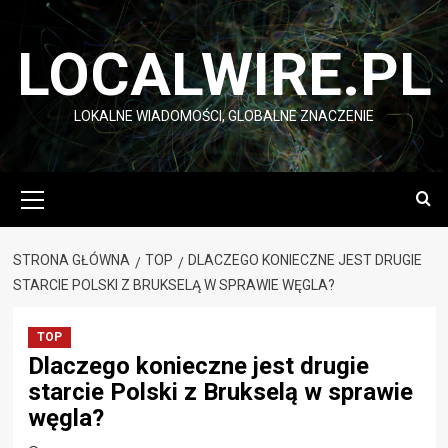
Przejdź
do
LOCALWIRE.PL
treści
LOKALNE WIADOMOŚCI, GLOBALNE ZNACZENIE
Menu
główne
STRONA GŁÓWNA
TOP
DLACZEGO KONIECZNE JEST DRUGIE
STARCIE POLSKI Z BRUKSELĄ W SPRAWIE WĘGLA?
TOP
Dlaczego konieczne jest drugie
starcie Polski z Brukselą w sprawie
węgla?