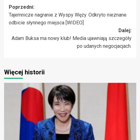
Zobacz
Poprzedni:
Tajemnicze nagranie z Wyspy Węży. Odkryto nieznane
wpisy
odbicie słynnego miejsca [WIDEO]
Dalej:
Adam Buksa ma nowy klub! Media ujawniają szczegóły
po udanych negocjacjach.
Więcej historii