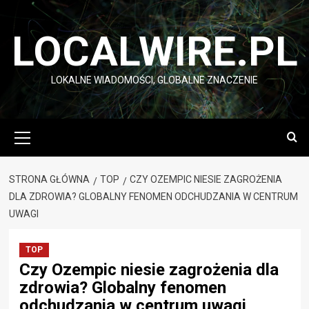
Przejdź
do
LOCALWIRE.PL
treści
LOKALNE WIADOMOŚCI, GLOBALNE ZNACZENIE
Menu
główne
STRONA GŁÓWNA
TOP
CZY OZEMPIC NIESIE ZAGROŻENIA
DLA ZDROWIA? GLOBALNY FENOMEN ODCHUDZANIA W CENTRUM
UWAGI
TOP
Czy Ozempic niesie zagrożenia dla
zdrowia? Globalny fenomen
odchudzania w centrum uwagi