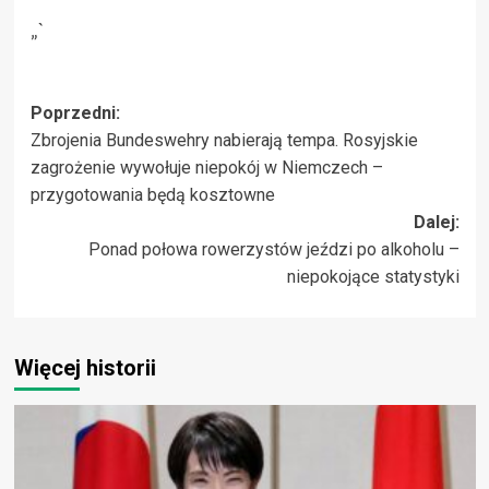
„`
Zobacz
Poprzedni:
Zbrojenia Bundeswehry nabierają tempa. Rosyjskie
wpisy
zagrożenie wywołuje niepokój w Niemczech –
przygotowania będą kosztowne
Dalej:
Ponad połowa rowerzystów jeździ po alkoholu –
niepokojące statystyki
Więcej historii