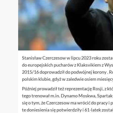
Stanisław Czerczesow w lipcu 2023 roku został 
do europejskich pucharów z Klaksvikiem z Wysp
2015/16 doprowadził do podwójnej korony . Ro
polskim klubie, gdyż w zaledwie osiem miesię
Później prowadził też reprezentację Rosji, z k
tego trenował m.in. Dynamo Moskwa, Spartak 
się o tym, że Czerczesow ma wrócić do pracy
te doniesienia się potwierdziły i 61-latek zost