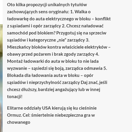
Oto kilka propozycji unikalnych tytułów
zachowujących sens oryginału: 1. Walka o
ładowarkę do auta elektrycznego w bloku – konflikt
z sąsiadami i opór zarządcy 2. Chcesz naładować
samochód pod blokiem? Przygotuj się na sprzeciw
sąsiadów i kategoryczne „nie” zarządcy 3.
Mieszkańcy bloków kontra właściciele elektryków –
obawy przed pożarem i brak zgody zarządcy 4.
Montaż ładowarki do auta w bloku to nie lada
wyzwanie – sąsiedzi się boją, zarządca odmawia 5.
Blokada dla ładowania auta w bloku – opór
sąsiadów i nieprzychylność zarządcy Daj znać, jeśli
chcesz dłuższy, bardziej angażujący lub w innej
tonacji!
Elitarne oddziały USA kierują się ku cieśninie
Ormuz. Cel: śmiertelnie niebezpieczna gra w
chowanego