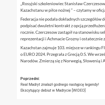
„Rosyjski szkoleniowiec Stanisław Czerczeso
Kazachstanu w piłce nożnej ” – czytamy w ofic
Federacja nie podała dokładnych szczegółów
podpisać dwuletni kontrakt z opcją przedłużenia
rocznie. Czerczesow zastąpił na stanowisku se
reprezentacji i Achmacie Grozny i ostatecznie zd
Kazachstan zajmuje 103. miejsce w rankingu FIF
o EURO 2024. Przegrała z Grecją 0:5. We wrześ
Narodów. Zmierzą się z Norwegią, Słowenią i A
Zobacz
Poprzedni:
Real Madryt znalazł godnego następcę legendy!
wpisy
Ekscytujący debiut w Madrycie [WIDEO]