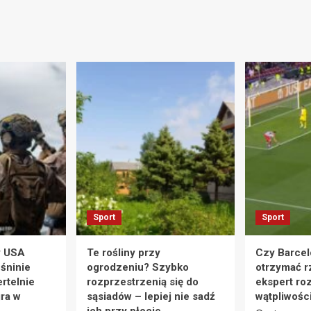
Sport
Sport
y USA
Te rośliny przy
Czy Barcel
eśninie
ogrodzeniu? Szybko
otrzymać r
rtelnie
rozprzestrzenią się do
ekspert ro
ra w
sąsiadów – lepiej nie sadź
wątpliwośc