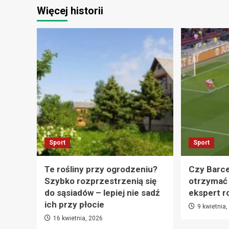
Więcej historii
Sport
Sport
Te rośliny przy ogrodzeniu?
Czy Barc
Szybko rozprzestrzenią się
otrzymać 
do sąsiadów – lepiej nie sadź
ekspert r
ich przy płocie
9 kwietnia
16 kwietnia, 2026