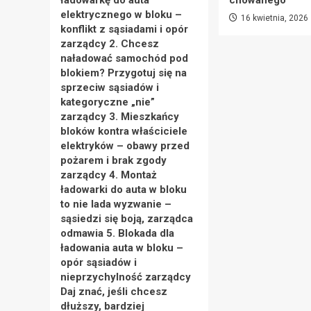
ładowarkę do auta
chowanego
elektrycznego w bloku –
16 kwietnia, 2026
konflikt z sąsiadami i opór
zarządcy 2. Chcesz
naładować samochód pod
blokiem? Przygotuj się na
sprzeciw sąsiadów i
kategoryczne „nie”
zarządcy 3. Mieszkańcy
bloków kontra właściciele
elektryków – obawy przed
pożarem i brak zgody
zarządcy 4. Montaż
ładowarki do auta w bloku
to nie lada wyzwanie –
sąsiedzi się boją, zarządca
odmawia 5. Blokada dla
ładowania auta w bloku –
opór sąsiadów i
nieprzychylność zarządcy
Daj znać, jeśli chcesz
dłuższy, bardziej