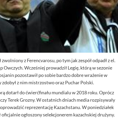
zwolniony z Ferencvarosu, po tym jak zespół odpadł z el.
 Owczych. Wcześniej prowadził Legię, którą w sezonie
sjanin pozostawił po sobie bardzo dobre wrażenie w
cy zdobył z nim mistrzostwo oraz Puchar Polski.
tórą dotarł do ćwierćfinału mundialu w 2018 roku. Oprócz
czy Terek Grozny. W ostatnich dniach media rozpisywały
 i poprowadzić reprezentację Kazachstanu. W poniedziałek
ał oficjalnie ogłoszony selekcjonerem kazachskiej drużyny.