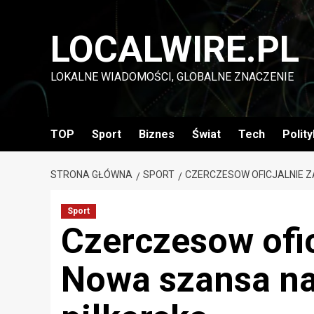
Przejdź
do
LOCALWIRE.PL
treści
LOKALNE WIADOMOŚCI, GLOBALNE ZNACZENIE
TOP
Sport
Biznes
Świat
Tech
Polit
STRONA GŁÓWNA
SPORT
CZERCZESOW OFICJALNIE Z
Sport
Czerczesow ofic
Nowa szansa na