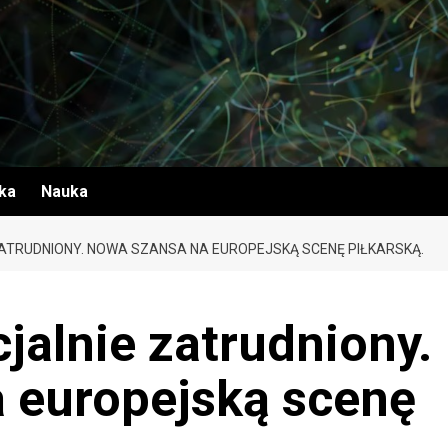
yka
Nauka
ATRUDNIONY. NOWA SZANSA NA EUROPEJSKĄ SCENĘ PIŁKARSKĄ.
jalnie zatrudniony.
 europejską scenę