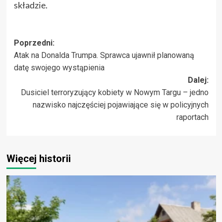
składzie.
Zobacz
Poprzedni:
Atak na Donalda Trumpa. Sprawca ujawnił planowaną
wpisy
datę swojego wystąpienia
Dalej:
Dusiciel terroryzujący kobiety w Nowym Targu – jedno
nazwisko najczęściej pojawiające się w policyjnych
raportach
Więcej historii