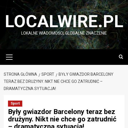
Przejdź
do
LOCALWIRE.PL
treści
LOKALNE WIADOMOŚCI, GLOBALNE ZNACZENIE
Menu
główne
STRONA GŁÓWNA
SPORT
BYŁY GWIAZDOR BARCELONY
TERAZ BEZ DRUŻYNY. NIKT NIE CHCE GO ZATRUDNIĆ –
DRAMATYCZNA SYTUACJA!
Sport
Były gwiazdor Barcelony teraz bez
drużyny. Nikt nie chce go zatrudnić
– dramatyczna sytuacja!