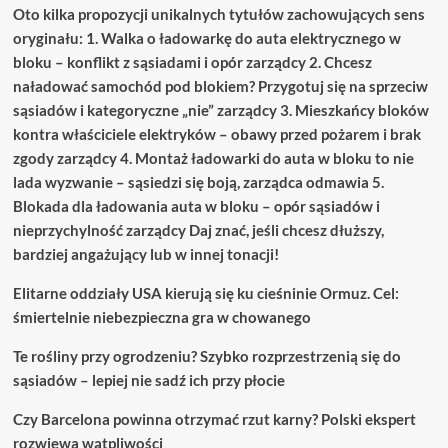
Oto kilka propozycji unikalnych tytułów zachowujących sens
oryginału: 1. Walka o ładowarkę do auta elektrycznego w
bloku – konflikt z sąsiadami i opór zarządcy 2. Chcesz
naładować samochód pod blokiem? Przygotuj się na sprzeciw
sąsiadów i kategoryczne „nie” zarządcy 3. Mieszkańcy bloków
kontra właściciele elektryków – obawy przed pożarem i brak
zgody zarządcy 4. Montaż ładowarki do auta w bloku to nie
lada wyzwanie – sąsiedzi się boją, zarządca odmawia 5.
Blokada dla ładowania auta w bloku – opór sąsiadów i
nieprzychylność zarządcy Daj znać, jeśli chcesz dłuższy,
bardziej angażujący lub w innej tonacji!
Elitarne oddziały USA kierują się ku cieśninie Ormuz. Cel:
śmiertelnie niebezpieczna gra w chowanego
Te rośliny przy ogrodzeniu? Szybko rozprzestrzenią się do
sąsiadów – lepiej nie sadź ich przy płocie
Czy Barcelona powinna otrzymać rzut karny? Polski ekspert
rozwiewa wątpliwości