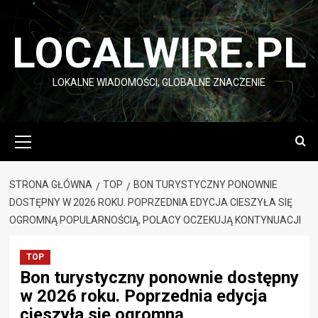
Przejdź
do
LOCALWIRE.PL
treści
LOKALNE WIADOMOŚCI, GLOBALNE ZNACZENIE
Menu
główne
STRONA GŁÓWNA
TOP
BON TURYSTYCZNY PONOWNIE
DOSTĘPNY W 2026 ROKU. POPRZEDNIA EDYCJA CIESZYŁA SIĘ
OGROMNĄ POPULARNOŚCIĄ, POLACY OCZEKUJĄ KONTYNUACJI
TOP
Bon turystyczny ponownie dostępny
w 2026 roku. Poprzednia edycja
cieszyła się ogromną