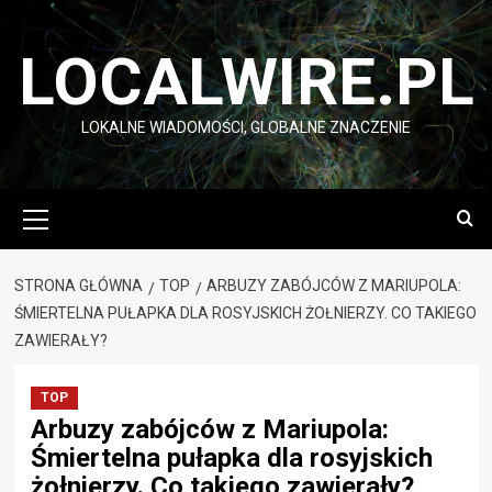
Przejdź
do
LOCALWIRE.PL
treści
LOKALNE WIADOMOŚCI, GLOBALNE ZNACZENIE
Menu
główne
STRONA GŁÓWNA
TOP
ARBUZY ZABÓJCÓW Z MARIUPOLA:
ŚMIERTELNA PUŁAPKA DLA ROSYJSKICH ŻOŁNIERZY. CO TAKIEGO
ZAWIERAŁY?
TOP
Arbuzy zabójców z Mariupola:
Śmiertelna pułapka dla rosyjskich
żołnierzy. Co takiego zawierały?