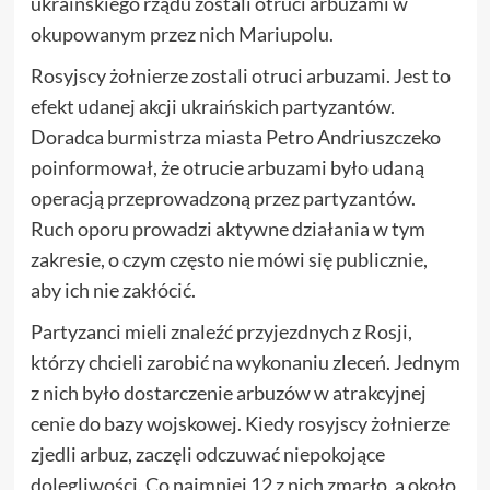
ukraińskiego rządu zostali otruci arbuzami w
okupowanym przez nich Mariupolu.
Rosyjscy żołnierze zostali otruci arbuzami. Jest to
efekt udanej akcji ukraińskich partyzantów.
Doradca burmistrza miasta Petro Andriuszczeko
poinformował, że otrucie arbuzami było udaną
operacją przeprowadzoną przez partyzantów.
Ruch oporu prowadzi aktywne działania w tym
zakresie, o czym często nie mówi się publicznie,
aby ich nie zakłócić.
Partyzanci mieli znaleźć przyjezdnych z Rosji,
którzy chcieli zarobić na wykonaniu zleceń. Jednym
z nich było dostarczenie arbuzów w atrakcyjnej
cenie do bazy wojskowej. Kiedy rosyjscy żołnierze
zjedli arbuz, zaczęli odczuwać niepokojące
dolegliwości. Co najmniej 12 z nich zmarło, a około