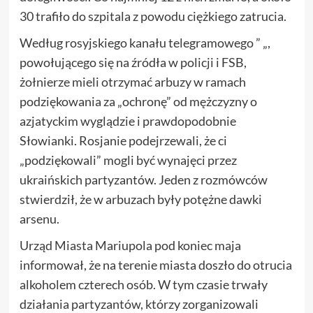
30 trafiło do szpitala z powodu ciężkiego zatrucia.
Według rosyjskiego kanału telegramowego ” „,
powołującego się na źródła w policji i FSB,
żołnierze mieli otrzymać arbuzy w ramach
podziękowania za „ochronę” od mężczyzny o
azjatyckim wyglądzie i prawdopodobnie
Słowianki. Rosjanie podejrzewali, że ci
„podziękowali” mogli być wynajęci przez
ukraińskich partyzantów. Jeden z rozmówców
stwierdził, że w arbuzach były potężne dawki
arsenu.
Urząd Miasta Mariupola pod koniec maja
informował, że na terenie miasta doszło do otrucia
alkoholem czterech osób. W tym czasie trwały
działania partyzantów, którzy zorganizowali