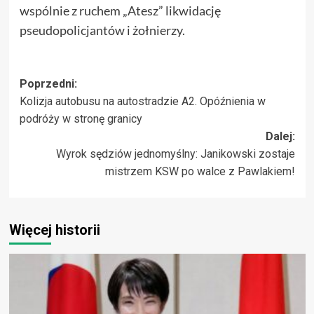
wspólnie z ruchem „Atesz” likwidację
pseudopolicjantów i żołnierzy.
Zobacz
Poprzedni:
Kolizja autobusu na autostradzie A2. Opóźnienia w
wpisy
podróży w stronę granicy
Dalej:
Wyrok sędziów jednomyślny: Janikowski zostaje
mistrzem KSW po walce z Pawlakiem!
Więcej historii