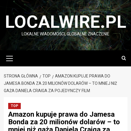
Przejdź
do
LOCALWIRE.PL
treści
LOKALNE WIADOMOŚCI, GLOBALNE ZNACZENIE
Menu
główne
STRONA GŁÓWNA
TOP
AMAZON KUPUJE PRAWA DO
JAMESA BONDA ZA 20 MILIONÓW DOLARÓW – TO MNIEJ NIŻ
GAŻA DANIELA CRAIGA ZA POJEDYNCZY FILM
TOP
Amazon kupuje prawa do Jamesa
Bonda za 20 milionów dolarów – to
mniej niż gaża Daniela Craiga za