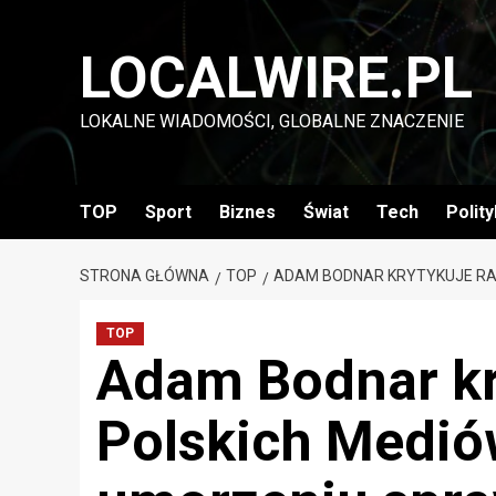
Przejdź
do
LOCALWIRE.PL
treści
LOKALNE WIADOMOŚCI, GLOBALNE ZNACZENIE
TOP
Sport
Biznes
Świat
Tech
Polit
STRONA GŁÓWNA
TOP
ADAM BODNAR KRYTYKUJE RA
TOP
Adam Bodnar kr
Polskich Medió