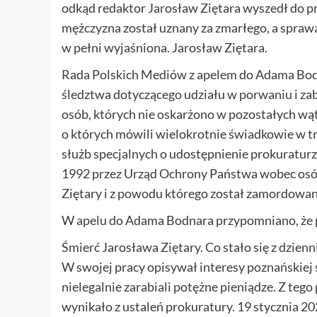
odkąd redaktor Jarosław Ziętara wyszedł do pr
mężczyzna został uznany za zmarłego, a spraw
w pełni wyjaśniona. Jarosław Ziętara.
Rada Polskich Mediów z apelem do Adama Bo
śledztwa dotyczącego udziału w porwaniu i za
osób, których nie oskarżono w pozostałych wąt
o których mówili wielokrotnie świadkowie w t
służb specjalnych o udostępnienie prokuratur
1992 przez Urząd Ochrony Państwa wobec osób 
Ziętary i z powodu którego został zamordowa
W apelu do Adama Bodnara przypomniano, że po
Śmierć Jarosława Ziętary. Co stało się z dzie
W swojej pracy opisywał interesy poznańskiej 
nielegalnie zarabiali potężne pieniądze. Z te
wynikało z ustaleń prokuratury. 19 stycznia 2