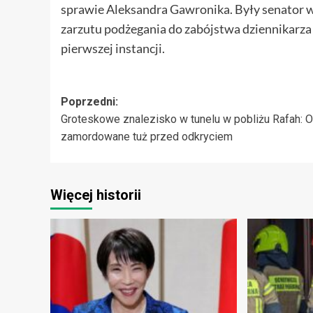
sprawie Aleksandra Gawronika. Były senator 
zarzutu podżegania do zabójstwa dziennikarza
pierwszej instancji.
Zobacz
Poprzedni:
Groteskowe znalezisko w tunelu w pobliżu Rafah: O
wpisy
zamordowane tuż przed odkryciem
Więcej historii