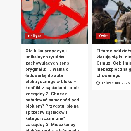
Polityka
Świat
Oto kilka propozycji
Elitarne oddział
unikalnych tytułów
kierują się ku ci
zachowujących sens
Ormuz. Cel: śmie
oryginału: 1. Walka o
niebezpieczna g
ładowarkę do auta
chowanego
elektrycznego w bloku –
16 kwietnia, 2026
konflikt z sąsiadami i opór
zarządcy 2. Chcesz
naładować samochód pod
blokiem? Przygotuj się na
sprzeciw sąsiadów i
kategoryczne „nie”
zarządcy 3. Mieszkańcy
bloków kontra właściciele