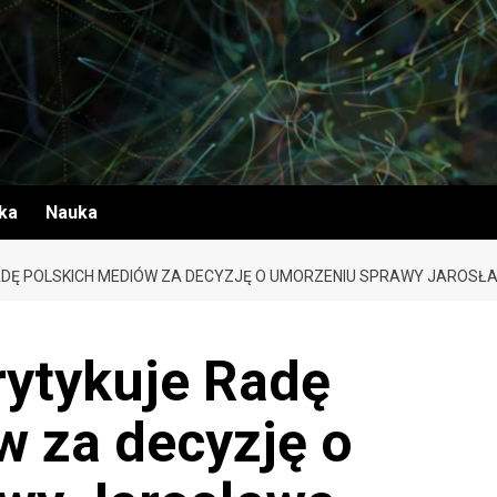
yka
Nauka
DĘ POLSKICH MEDIÓW ZA DECYZJĘ O UMORZENIU SPRAWY JAROSŁ
ytykuje Radę
w za decyzję o