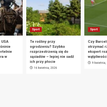
Sport
Sport
y USA
Te rośliny przy
Czy Barcel
eśninie
ogrodzeniu? Szybko
otrzymać r
rtelnie
rozprzestrzenią się do
ekspert ro
ra w
sąsiadów – lepiej nie sadź
wątpliwośc
ich przy płocie
9 kwietnia,
16 kwietnia, 2026