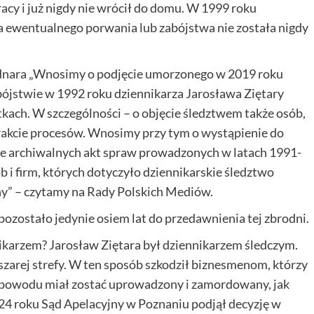
acy i już nigdy nie wrócił do domu. W 1999 roku
a ewentualnego porwania lub zabójstwa nie została nigdy
dnara „Wnosimy o podjęcie umorzonego w 2019 roku
bójstwie w 1992 roku dziennikarza Jarosława Ziętary
kach. W szczególności – o objęcie śledztwem także osób,
rakcie procesów. Wnosimy przy tym o wystąpienie do
ze archiwalnych akt spraw prowadzonych w latach 1991-
i firm, których dotyczyło dziennikarskie śledztwo
ny” – czytamy na Rady Polskich Mediów.
zostało jedynie osiem lat do przedawnienia tej zbrodni.
nnikarzem? Jarosław Ziętara był dziennikarzem śledczym.
szarej strefy. W ten sposób szkodził biznesmenom, którzy
go powodu miał zostać uprowadzony i zamordowany, jak
024 roku Sąd Apelacyjny w Poznaniu podjął decyzję w