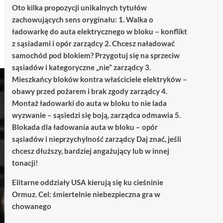
Oto kilka propozycji unikalnych tytułów
zachowujących sens oryginału: 1. Walka o
ładowarkę do auta elektrycznego w bloku – konflikt
z sąsiadami i opór zarządcy 2. Chcesz naładować
samochód pod blokiem? Przygotuj się na sprzeciw
sąsiadów i kategoryczne „nie” zarządcy 3.
Mieszkańcy bloków kontra właściciele elektryków –
obawy przed pożarem i brak zgody zarządcy 4.
Montaż ładowarki do auta w bloku to nie lada
wyzwanie – sąsiedzi się boją, zarządca odmawia 5.
Blokada dla ładowania auta w bloku – opór
sąsiadów i nieprzychylność zarządcy Daj znać, jeśli
chcesz dłuższy, bardziej angażujący lub w innej
tonacji!
Elitarne oddziały USA kierują się ku cieśninie
Ormuz. Cel: śmiertelnie niebezpieczna gra w
chowanego