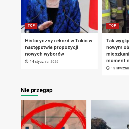
TOP
TOP
Historyczny rekord w Tokio w
Tak wyglą
następstwie propozycji
nowym ob
nowych wyborów
mieszkani
moment na
14 stycznia, 2026
13 styczni
Nie przegap