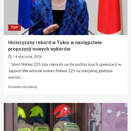
TOP
Historyczny rekord w Tokio w następstwie
propozycji nowych wyborów
14 stycznia, 2026
```html Nikkei 225 bije rekordy na tle politycznych spekulacji w
Japonii We wtorek indeks Nikkei 225 na tokijskiej giełdzie
wzrósł...
Dowiedz
Dowiedz się więcej
się
więcej
o
Historyczny
rekord
w
Tokio
w