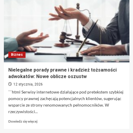
rzeczywistość
z
nowym
obowiązkiem
w
mieszkaniach.
To
ostatni
moment
Biznes
na
jego
spełnienie
Nielegalne porady prawne i kradzież tożsamości
adwokatów: Nowe oblicze oszustw
12 stycznia, 2026
```html Serwisy internetowe działające pod pretekstem szybkiej
pomocy prawnej zachęcają potencjalnych klientów, sugerując
wsparcie ze strony renomowanych pełnomocników. W
rzeczywistości...
Dowiedz
Dowiedz się więcej
się
więcej