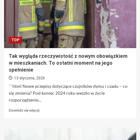
następstwie
propozycji
nowych
wyborów
TOP
Tak wygląda rzeczywistość z nowym obowiązkiem
w mieszkaniach. To ostatni moment na jego
spełnienie
13 stycznia, 2026
```html Nowe przepisy dotyczące czujników dymu i czadu – co
się zmienia? Pod koniec 2024 roku weszło w życie
rozporządzenie...
Dowiedz
Dowiedz się więcej
się
więcej
o
Tak
wygląda