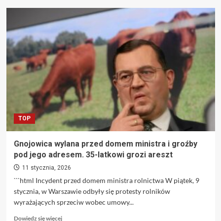
o
Nielegalne
porady
prawne
i
kradzież
tożsamości
adwokatów:
Nowe
oblicze
oszustw
TOP
Gnojowica wylana przed domem ministra i groźby
pod jego adresem. 35-latkowi grozi areszt
11 stycznia, 2026
```html Incydent przed domem ministra rolnictwa W piątek, 9
stycznia, w Warszawie odbyły się protesty rolników
wyrażających sprzeciw wobec umowy...
Dowiedz
Dowiedz się więcej