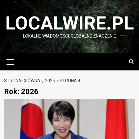
Przejdź
do
LOCALWIRE.PL
treści
LOKALNE WIADOMOŚCI, GLOBALNE ZNACZENIE
Menu
główne
STRONA GŁÓWNA
2026
STRONA 4
Rok:
2026