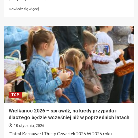
Dowiedz
Dowiedz się więcej
się
więcej
o
Taksówka
w
firmie
–
które
koszty
przejazdów
pracowników
można
zaliczyć
do
TOP
podatkowych?
Wielkanoc 2026 – sprawdź, na kiedy przypada i
dlaczego będzie wcześniej niż w poprzednich latach
10 stycznia, 2026
```html Karnawał i Tłusty Czwartek 2026 W 2026 roku