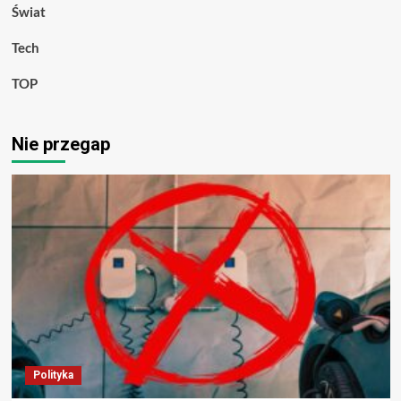
Świat
Tech
TOP
Nie przegap
Polityka