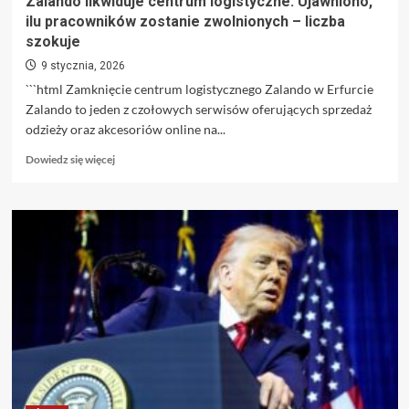
Zalando likwiduje centrum logistyczne. Ujawniono,
na
ilu pracowników zostanie zwolnionych – liczba
leczenie
szokuje
uzdrowiskowe?
9 stycznia, 2026
```html Zamknięcie centrum logistycznego Zalando w Erfurcie
Zalando to jeden z czołowych serwisów oferujących sprzedaż
odzieży oraz akcesoriów online na...
Dowiedz
Dowiedz się więcej
się
więcej
o
Zalando
likwiduje
centrum
logistyczne.
Ujawniono,
ilu
pracowników
zostanie
zwolnionych
–
liczba