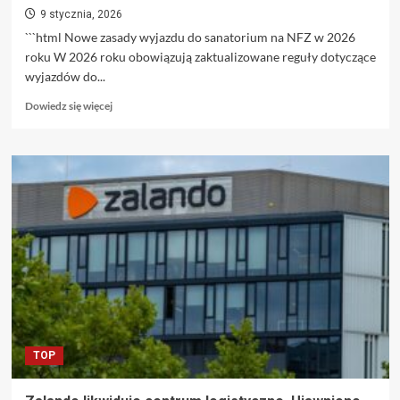
9 stycznia, 2026
```html Nowe zasady wyjazdu do sanatorium na NFZ w 2026
roku W 2026 roku obowiązują zaktualizowane reguły dotyczące
wyjazdów do...
Dowiedz
Dowiedz się więcej
się
więcej
o
Zmiany
w
kierowaniu
do
sanatorium
z
NFZ
w
2026
roku.
Ile
TOP
wyniosą
terminy
oczekiwania