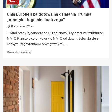
Świat
szokuje
Unia Europejska gotowa na działania Trumpa.
„Ameryka tego nie dostrzega”
8 stycznia, 2026
```html Stany Zjednoczone i Grenlandzki Dylemat w Strukturze
NATO Państwa członkowskie NATO od dawna ścierają się z
różnymi zagrożeniami zewnętrznymi,...
Dowiedz
Dowiedz się więcej
się
więcej
o
Unia
Europejska
gotowa
na
działania
Trumpa.
„Ameryka
tego
nie