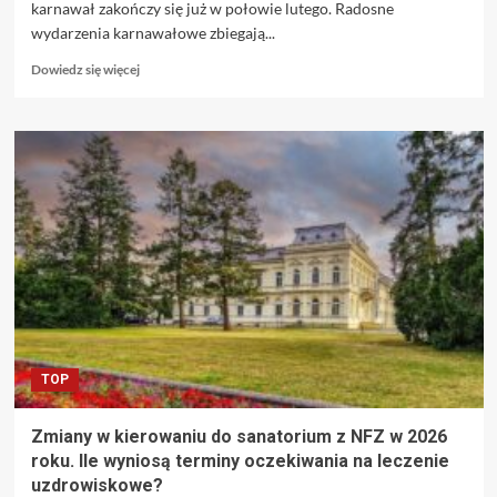
karnawał zakończy się już w połowie lutego. Radosne
wydarzenia karnawałowe zbiegają...
Dowiedz
Dowiedz się więcej
się
więcej
o
Wielkanoc
2026
–
sprawdź,
na
kiedy
przypada
i
dlaczego
będzie
wcześniej
TOP
niż
w
poprzednich
Zmiany w kierowaniu do sanatorium z NFZ w 2026
latach
roku. Ile wyniosą terminy oczekiwania na leczenie
uzdrowiskowe?