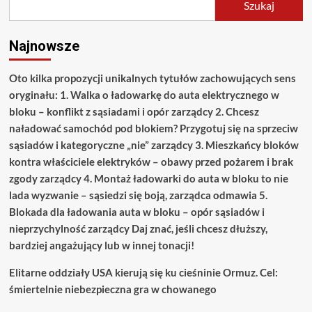
mogą
Szukaj
dalej
iść
w
Najnowsze
górę
Oto kilka propozycji unikalnych tytułów zachowujących sens
oryginału: 1. Walka o ładowarkę do auta elektrycznego w
bloku – konflikt z sąsiadami i opór zarządcy 2. Chcesz
naładować samochód pod blokiem? Przygotuj się na sprzeciw
sąsiadów i kategoryczne „nie” zarządcy 3. Mieszkańcy bloków
kontra właściciele elektryków – obawy przed pożarem i brak
zgody zarządcy 4. Montaż ładowarki do auta w bloku to nie
lada wyzwanie – sąsiedzi się boją, zarządca odmawia 5.
Blokada dla ładowania auta w bloku – opór sąsiadów i
nieprzychylność zarządcy Daj znać, jeśli chcesz dłuższy,
bardziej angażujący lub w innej tonacji!
Elitarne oddziały USA kierują się ku cieśninie Ormuz. Cel:
śmiertelnie niebezpieczna gra w chowanego