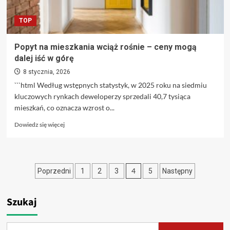
dostrzega”
TOP
Popyt na mieszkania wciąż rośnie – ceny mogą
dalej iść w górę
8 stycznia, 2026
```html Według wstępnych statystyk, w 2025 roku na siedmiu
kluczowych rynkach deweloperzy sprzedali 40,7 tysiąca
mieszkań, co oznacza wzrost o...
Dowiedz
Dowiedz się więcej
się
więcej
o
Popyt
Stronicowanie
4
Poprzedni
1
2
3
5
Następny
na
mieszkania
wpisów
wciąż
Szukaj
rośnie
–
ceny