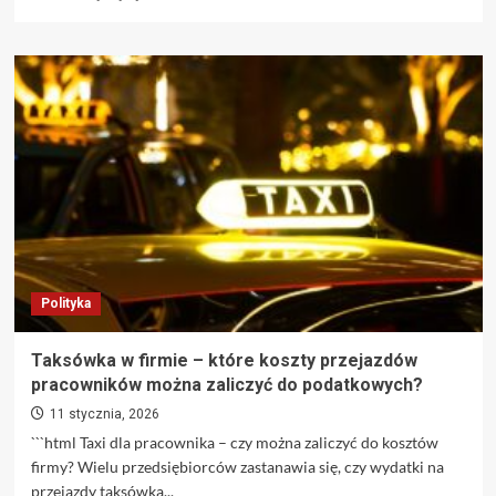
się
więcej
o
Gnojowica
wylana
przed
domem
ministra
i
groźby
pod
jego
adresem.
35-
Polityka
latkowi
grozi
areszt
Taksówka w firmie – które koszty przejazdów
pracowników można zaliczyć do podatkowych?
11 stycznia, 2026
```html Taxi dla pracownika – czy można zaliczyć do kosztów
firmy? Wielu przedsiębiorców zastanawia się, czy wydatki na
przejazdy taksówką...