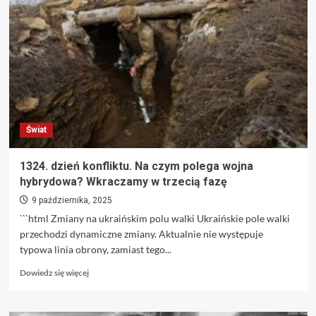
Wielkiej
Brytanii
przeprowadzenie
ataku
na
rosyjskim
terytorium
Świat
1324. dzień konfliktu. Na czym polega wojna
hybrydowa? Wkraczamy w trzecią fazę
9 października, 2025
```html Zmiany na ukraińskim polu walki Ukraińskie pole walki
przechodzi dynamiczne zmiany. Aktualnie nie występuje
typowa linia obrony, zamiast tego...
Dowiedz
Dowiedz się więcej
się
więcej
o