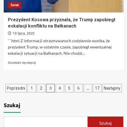
co
Świat
zyska
na
tym
Prezydent Kosowa przyznała, że Trump zapobiegł
Chiny?
eskalacji konfliktu na Bałkanach
10 lipca, 2025
```html Z informacji otrzymywanych codziennie wynika, że
prezydent Trump, w ostatnim czasie, zapobiegł ewentualnej
eskalacji sytuacji na Bałkanach. Nie chodzi...
Dowiedz
Dowiedz się więcej
się
więcej
o
Prezydent
Stronicowanie
3
…
Poprzedni
1
2
4
5
6
17
Następny
Kosowa
przyznała,
wpisów
że
Szukaj
Trump
zapobiegł
eskalacji
konfliktu
Szukaj
na