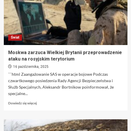
morskiego
Sea
Baby
–
najnowsza
broń
Świat
marynarki
wojennej
Moskwa zarzuca Wielkiej Brytanii przeprowadzenie
ataku na rosyjskim terytorium
16 października, 2025
```html Zaangażowanie SAS w operacje bojowe Podczas
czwartkowego posiedzenia Rady Agencji Bezpieczeństwa i
Służb Specjalnych, Aleksandr Bortnikow poinformował, że
specjalne...
Dowiedz
Dowiedz się więcej
się
więcej
o
Moskwa
zarzuca