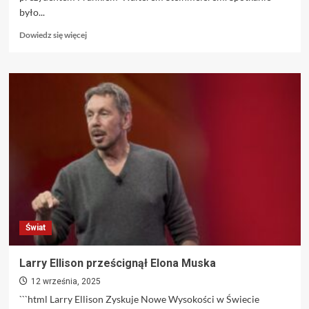
było...
Dowiedz
Dowiedz się więcej
się
więcej
o
Niemiecki
magazyn
ujawnia
nowe
fakty:
Nawrocki
miał
zabiegać
w
Berlinie
o
Świat
reparacje
Larry Ellison prześcignął Elona Muska
12 września, 2025
```html Larry Ellison Zyskuje Nowe Wysokości w Świecie