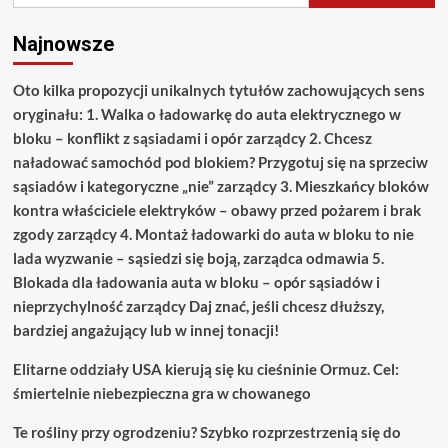
Bałkanach
Najnowsze
Oto kilka propozycji unikalnych tytułów zachowujących sens
oryginału: 1. Walka o ładowarkę do auta elektrycznego w
bloku – konflikt z sąsiadami i opór zarządcy 2. Chcesz
naładować samochód pod blokiem? Przygotuj się na sprzeciw
sąsiadów i kategoryczne „nie” zarządcy 3. Mieszkańcy bloków
kontra właściciele elektryków – obawy przed pożarem i brak
zgody zarządcy 4. Montaż ładowarki do auta w bloku to nie
lada wyzwanie – sąsiedzi się boją, zarządca odmawia 5.
Blokada dla ładowania auta w bloku – opór sąsiadów i
nieprzychylność zarządcy Daj znać, jeśli chcesz dłuższy,
bardziej angażujący lub w innej tonacji!
Elitarne oddziały USA kierują się ku cieśninie Ormuz. Cel:
śmiertelnie niebezpieczna gra w chowanego
Te rośliny przy ogrodzeniu? Szybko rozprzestrzenią się do