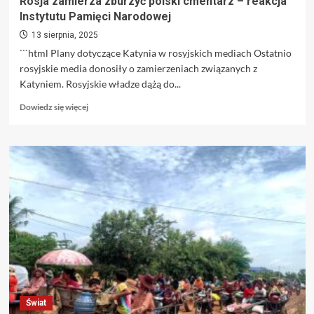
Rosja zamierza zburzyć polski cmentarz – reakcja
Instytutu Pamięci Narodowej
13 sierpnia, 2025
```html Plany dotyczące Katynia w rosyjskich mediach Ostatnio
rosyjskie media donosiły o zamierzeniach związanych z
Katyniem. Rosyjskie władze dążą do...
Dowiedz
Dowiedz się więcej
się
więcej
o
Rosja
zamierza
zburzyć
polski
cmentarz
–
reakcja
Instytutu
Pamięci
Narodowej
Świat