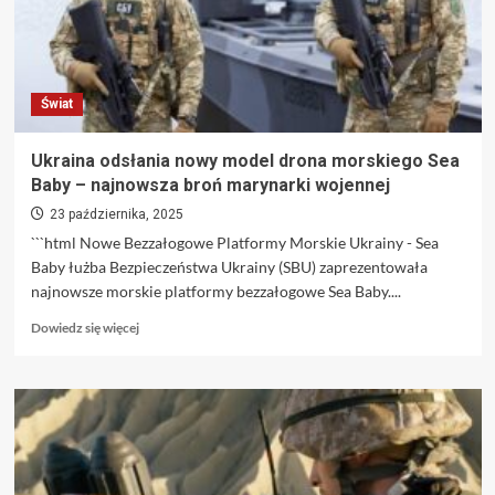
Świat
Ukraina odsłania nowy model drona morskiego Sea
Baby – najnowsza broń marynarki wojennej
23 października, 2025
```html Nowe Bezzałogowe Platformy Morskie Ukrainy - Sea
Baby łużba Bezpieczeństwa Ukrainy (SBU) zaprezentowała
najnowsze morskie platformy bezzałogowe Sea Baby....
Dowiedz
Dowiedz się więcej
się
więcej
o
Ukraina
odsłania
nowy
model
drona