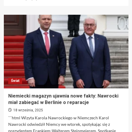
się
więcej
o
Izrael
przechwytuje
statki
flotylli
–
nocne
wydarzenia
podsumowane:
„Wciąż
płyniemy”
Świat
Niemiecki magazyn ujawnia nowe fakty: Nawrocki
miał zabiegać w Berlinie o reparacje
18 września, 2025
```html Wizyta Karola Nawrockiego w Niemczech Karol
Nawrocki odwiedził Niemcy we wtorek, spotykając się z
prezydentem Frankiem-Walterem Steinmeierem. Spotkanie