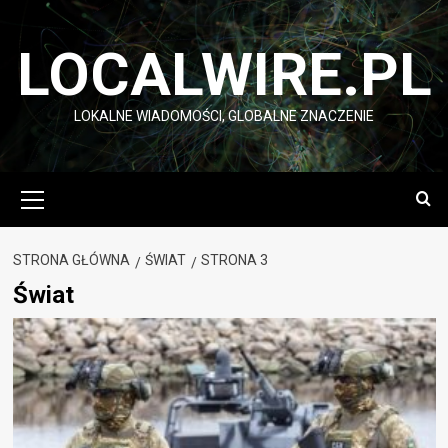
Przejdź
do
LOCALWIRE.PL
treści
LOKALNE WIADOMOŚCI, GLOBALNE ZNACZENIE
Menu
główne
STRONA GŁÓWNA
ŚWIAT
STRONA 3
Świat