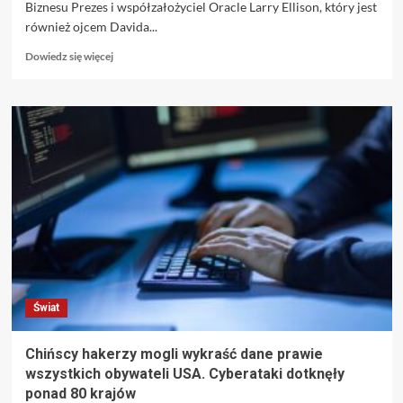
Biznesu Prezes i współzałożyciel Oracle Larry Ellison, który jest
również ojcem Davida...
Dowiedz
Dowiedz się więcej
się
więcej
o
Larry
Ellison
prześcignął
Elona
Muska
Świat
Chińscy hakerzy mogli wykraść dane prawie
wszystkich obywateli USA. Cyberataki dotknęły
ponad 80 krajów