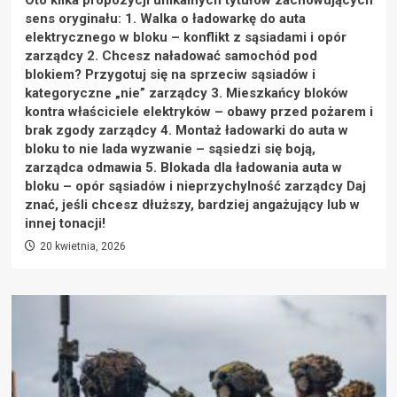
Oto kilka propozycji unikalnych tytułów zachowujących
sens oryginału: 1. Walka o ładowarkę do auta
elektrycznego w bloku – konflikt z sąsiadami i opór
zarządcy 2. Chcesz naładować samochód pod
blokiem? Przygotuj się na sprzeciw sąsiadów i
kategoryczne „nie” zarządcy 3. Mieszkańcy bloków
kontra właściciele elektryków – obawy przed pożarem i
brak zgody zarządcy 4. Montaż ładowarki do auta w
bloku to nie lada wyzwanie – sąsiedzi się boją,
zarządca odmawia 5. Blokada dla ładowania auta w
bloku – opór sąsiadów i nieprzychylność zarządcy Daj
znać, jeśli chcesz dłuższy, bardziej angażujący lub w
innej tonacji!
20 kwietnia, 2026