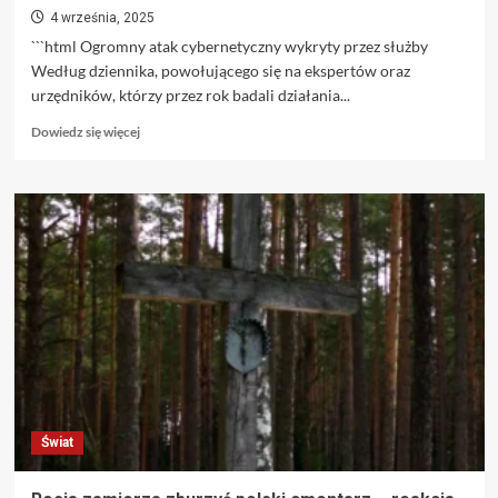
4 września, 2025
```html Ogromny atak cybernetyczny wykryty przez służby
Według dziennika, powołującego się na ekspertów oraz
urzędników, którzy przez rok badali działania...
Dowiedz
Dowiedz się więcej
się
więcej
o
Chińscy
hakerzy
mogli
wykraść
dane
prawie
wszystkich
obywateli
USA.
Cyberataki
dotknęły
Świat
ponad
80
krajów