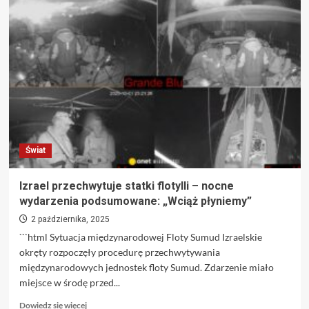
1324.
dzień
konfliktu.
Na
czym
polega
wojna
hybrydowa?
Wkraczamy
w
trzecią
Świat
fazę
Izrael przechwytuje statki flotylli – nocne
wydarzenia podsumowane: „Wciąż płyniemy”
2 października, 2025
```html Sytuacja międzynarodowej Floty Sumud Izraelskie
okręty rozpoczęły procedurę przechwytywania
międzynarodowych jednostek floty Sumud. Zdarzenie miało
miejsce w środę przed...
Dowiedz
Dowiedz się więcej