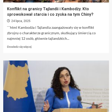
Konflikt na granicy Tajlandii i Kambodży. Kto
sprowokował starcia i co zyska na tym Chiny?
24 lipca, 2025
```html Kambodża i Tajlandia zaangażowały się w konflikt
zbrojny o charakterze granicznym, skutkujący śmiercią co
najmniej 12 osób, głównie tajlandzkich...
Dowiedz
Dowiedz się więcej
się
więcej
o
Konflikt
na
granicy
Tajlandii
i
Kambodży.
Kto
sprowokował
starcia
i