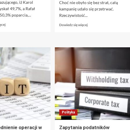
zującego, iż Karol
Choć nie obyło się bez strat, całą
skał 49,7%, a Rafał
kampanię udało się przetrwać.
50,3% poparcia,...
Rzeczywistość...
Dowiedz
Dowiedz
ęcej
Dowiedz się więcej
się
się
więcej
więcej
o
o
Poseł
Cieszę
PiS
się,
ostro
że
o
pierwszy
wynikach
etap
exit
już
poll:
za
„Rząd
nami.
Tuska
Moje
musi
przemyślenia
upaść.
przed
Taki
drugą
jest
turą
Polityka
cel”
[FELIETON]
dnienie operacji w
Zapytania podatników