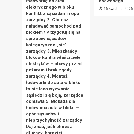
ładowarkę do auta
chowanego
elektrycznego w bloku –
16 kwietnia, 2026
konflikt z sąsiadami i opór
zarządcy 2. Chcesz
naładować samochód pod
blokiem? Przygotuj się na
sprzeciw sąsiadów i
kategoryczne „nie”
zarządcy 3. Mieszkańcy
bloków kontra właściciele
elektryków – obawy przed
pożarem i brak zgody
zarządcy 4. Montaż
ładowarki do auta w bloku
to nie lada wyzwanie –
sąsiedzi się boją, zarządca
odmawia 5. Blokada dla
ładowania auta w bloku –
opór sąsiadów i
nieprzychylność zarządcy
Daj znać, jeśli chcesz
dłuższy, bardziej