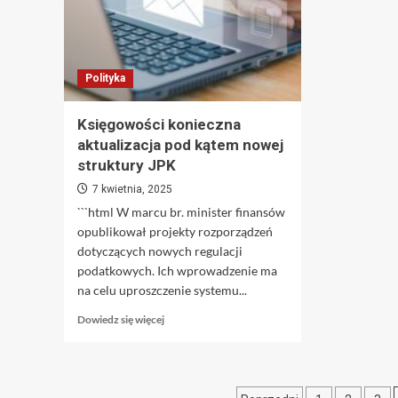
Polityka
Księgowości konieczna
aktualizacja pod kątem nowej
struktury JPK
7 kwietnia, 2025
```html W marcu br. minister finansów
opublikował projekty rozporządzeń
dotyczących nowych regulacji
podatkowych. Ich wprowadzenie ma
na celu uproszczenie systemu...
Dowiedz
Dowiedz się więcej
się
więcej
o
Księgowości