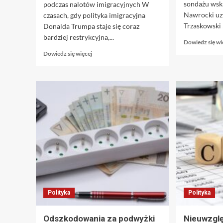
sondażu wska
podczas nalotów imigracyjnych W
Nawrocki uzy
czasach, gdy polityka imigracyjna
Trzaskowski 
Donalda Trumpa staje się coraz
bardziej restrykcyjna,...
Dowiedz się wi
Dowiedz
Dowiedz się więcej
się
więcej
o
„Nie
do
wiary!
Donald
Trump
wstrząsnął
Los
Angeles.
Miasto
pogrążone
w
Polityka
Polityka
strachu
i
panice”
Odszkodowania za podwyżki
Nieuwzglę