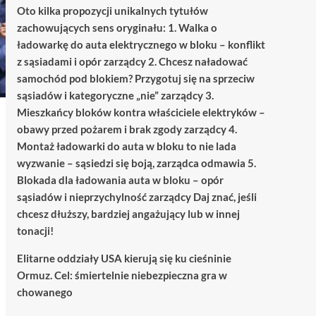
Oto kilka propozycji unikalnych tytułów
zachowujących sens oryginału: 1. Walka o
ładowarkę do auta elektrycznego w bloku – konflikt
z sąsiadami i opór zarządcy 2. Chcesz naładować
samochód pod blokiem? Przygotuj się na sprzeciw
sąsiadów i kategoryczne „nie” zarządcy 3.
Mieszkańcy bloków kontra właściciele elektryków –
obawy przed pożarem i brak zgody zarządcy 4.
Montaż ładowarki do auta w bloku to nie lada
wyzwanie – sąsiedzi się boją, zarządca odmawia 5.
Blokada dla ładowania auta w bloku – opór
sąsiadów i nieprzychylność zarządcy Daj znać, jeśli
chcesz dłuższy, bardziej angażujący lub w innej
tonacji!
Elitarne oddziały USA kierują się ku cieśninie
Ormuz. Cel: śmiertelnie niebezpieczna gra w
chowanego