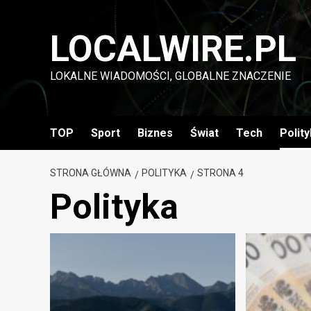
Przejdź
do
LOCALWIRE.PL
treści
LOKALNE WIADOMOŚCI, GLOBALNE ZNACZENIE
TOP
Sport
Biznes
Świat
Tech
Polit
STRONA GŁÓWNA
POLITYKA
STRONA 4
Polityka