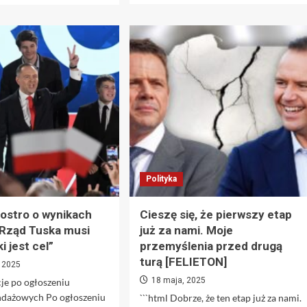
więcej
więcej
o
o
Ziobro
Sprawdź,
składa
kto
następne
otrzyma
doniesienie
3500
na
zł
Żurka
dopłaty
w
dla
sprawie
gospodarstw
prokuratora
domowych
Barskiego
w
2025
Polityka
roku
–
warunki
 ostro o wynikach
Cieszę się, że pierwszy etap
i
 „Rząd Tuska musi
już za nami. Moje
zasady
i jest cel”
przemyślenia przed drugą
składania
wniosków
turą [FELIETON]
 2025
18 maja, 2025
cje po ogłoszeniu
dażowych Po ogłoszeniu
```html Dobrze, że ten etap już za nami.