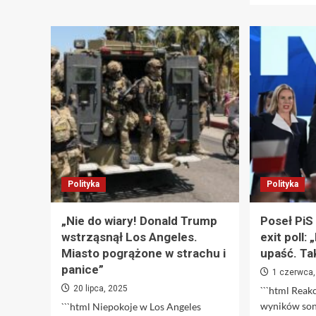
o
Wyruszyłem
w
góry
nową
RAV4.
Dla
mnie
ta
Toyota
w
tej
odsłonie
to
Polityka
Polityka
prawdziwa
rewolucja
„Nie do wiary! Donald Trump
Poseł PiS
wstrząsnął Los Angeles.
exit poll:
Miasto pogrążone w strachu i
upaść. Tak
panice”
1 czerwca,
20 lipca, 2025
```html Reak
wyników son
```html Niepokoje w Los Angeles