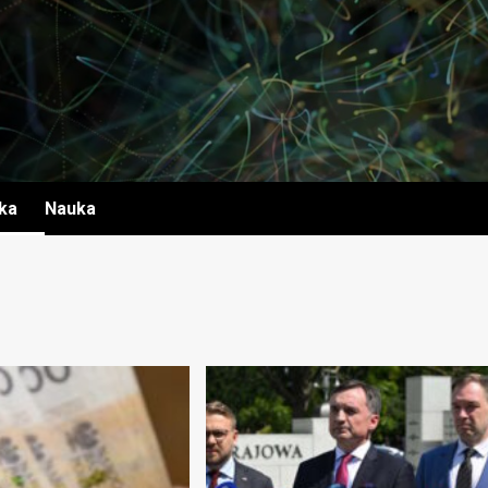
yka
Nauka