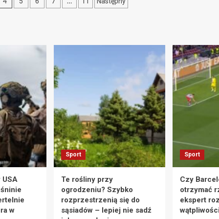
e
4
…
5
6
7
11
Następny
Sport
Sport
y USA
Te rośliny przy
Czy Barcel
eśninie
ogrodzeniu? Szybko
otrzymać r
rtelnie
rozprzestrzenią się do
ekspert ro
ra w
sąsiadów – lepiej nie sadź
wątpliwośc