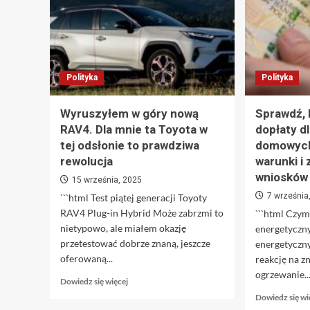
Polityka
Polityka
Wyruszyłem w góry nową
Sprawdź, 
RAV4. Dla mnie ta Toyota w
dopłaty d
tej odsłonie to prawdziwa
domowych
rewolucja
warunki i
wniosków
15 września, 2025
7 września
```html Test piątej generacji Toyoty
RAV4 Plug-in Hybrid Może zabrzmi to
```html Czym
nietypowo, ale miałem okazję
energetyczn
przetestować dobrze znaną, jeszcze
energetyczn
oferowaną...
reakcję na z
ogrzewanie...
Dowiedz
Dowiedz się więcej
się
Dowiedz się wi
więcej