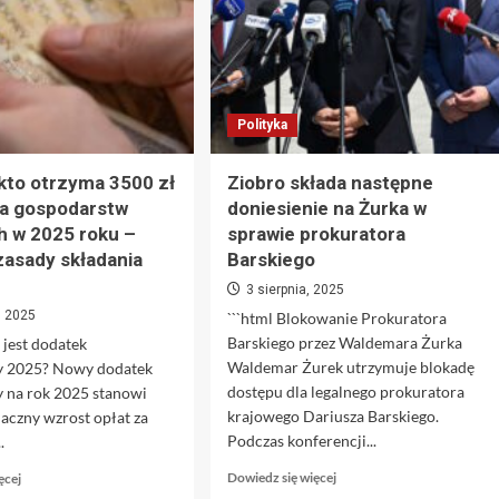
Polityka
kto otrzyma 3500 zł
Ziobro składa następne
la gospodarstw
doniesienie na Żurka w
 w 2025 roku –
sprawie prokuratora
 zasady składania
Barskiego
3 sierpnia, 2025
, 2025
```html Blokowanie Prokuratora
Barskiego przez Waldemara Żurka
 jest dodatek
Waldemar Żurek utrzymuje blokadę
y 2025? Nowy dodatek
dostępu dla legalnego prokuratora
y na rok 2025 stanowi
krajowego Dariusza Barskiego.
naczny wzrost opłat za
Podczas konferencji...
.
Dowiedz
Dowiedz
Dowiedz się więcej
ęcej
się
się