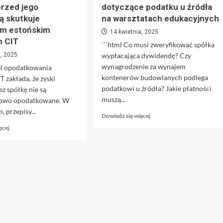
przed jego
dotyczące podatku u źródła
ą skutkuje
na warsztatach edukacyjnych
em estońskim
14 kwietnia, 2025
m CIT
```html Co musi zweryfikować spółka
a, 2025
wypłacająca dywidendę? Czy
wynagrodzenie za wynajem
el opodatkowania
kontenerów budowlanych podlega
T zakłada, że zyski
podatkowi u źródła? Jakie płatności
ez spółkę nie są
muszą...
towo opodatkowane. W
, przepisy...
Dowiedz
Dowiedz się więcej
się
Dowiedz
ęcej
więcej
się
o
więcej
Zapytania
o
podatników
Nieuwzględnienie
dotyczące
operacji
podatku
w
u
raporcie
źródła
przed
na
jego
warsztatach
akceptacją