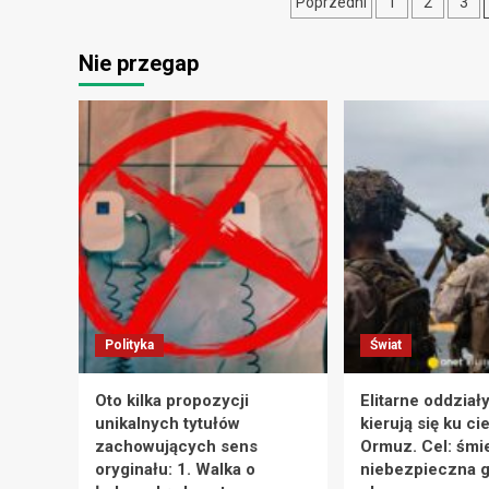
Stronicowani
Poprzedni
1
2
3
konieczna
aktualizacja
wpisów
pod
Nie przegap
kątem
nowej
struktury
JPK
Polityka
Świat
Oto kilka propozycji
Elitarne oddział
unikalnych tytułów
kierują się ku ci
zachowujących sens
Ormuz. Cel: śmie
oryginału: 1. Walka o
niebezpieczna g