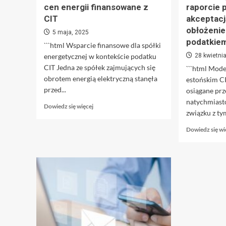
cen energii finansowane z
raporcie 
CIT
akceptacj
obłożeni
5 maja, 2025
podatkie
```html Wsparcie finansowe dla spółki
energetycznej w kontekście podatku
28 kwietni
CIT Jedna ze spółek zajmujących się
```html Mod
obrotem energią elektryczną stanęła
estońskim CI
przed...
osiągane prz
natychmias
Dowiedz
Dowiedz się więcej
związku z tym
się
więcej
Dowiedz się wi
o
Odszkodowania
za
podwyżki
cen
energii
finansowane
z
CIT