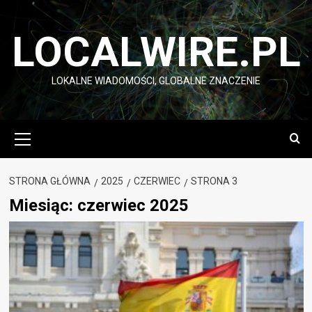
Przejdź
do
LOCALWIRE.PL
treści
LOKALNE WIADOMOŚCI, GLOBALNE ZNACZENIE
Menu
główne
STRONA GŁÓWNA
2025
CZERWIEC
STRONA 3
Miesiąc:
czerwiec 2025