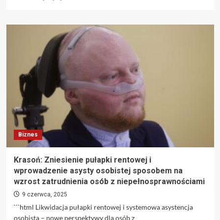
się
więcej
o
Olsztyn
–
prognoza
pogody
na
13
czerwca
2025
roku
Biznes
Krasoń: Zniesienie pułapki rentowej i
wprowadzenie asysty osobistej sposobem na
wzrost zatrudnienia osób z niepełnosprawnościami
9 czerwca, 2025
```html Likwidacja pułapki rentowej i systemowa asystencja
osobista – nowe perspektywy dla osób z