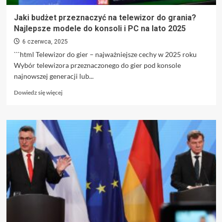
przyniesie
ten
Jaki budżet przeznaczyć na telewizor do grania?
dzień
Najlepsze modele do konsoli i PC na lato 2025
6 czerwca, 2025
```html Telewizor do gier – najważniejsze cechy w 2025 roku
Wybór telewizora przeznaczonego do gier pod konsole
najnowszej generacji lub...
Dowiedz
Dowiedz się więcej
się
więcej
o
Jaki
budżet
przeznaczyć
na
telewizor
do
grania?
Najlepsze
modele
do