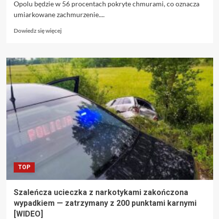
Opolu będzie w 56 procentach pokryte chmurami, co oznacza
umiarkowane zachmurzenie....
Dowiedz
Dowiedz się więcej
się
więcej
o
Opole:
prognoza
pogody
na
9
czerwca
2025
roku
TOP
Szaleńcza ucieczka z narkotykami zakończona
wypadkiem — zatrzymany z 200 punktami karnymi
[WIDEO]