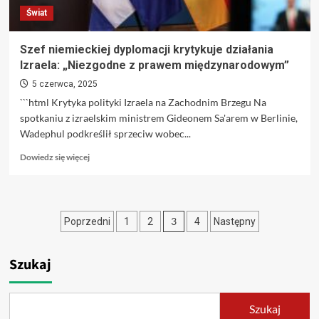
konsoli
Świat
i
PC
na
Szef niemieckiej dyplomacji krytykuje działania
lato
Izraela: „Niezgodne z prawem międzynarodowym”
2025
5 czerwca, 2025
```html Krytyka polityki Izraela na Zachodnim Brzegu Na
spotkaniu z izraelskim ministrem Gideonem Sa'arem w Berlinie,
Wadephul podkreślił sprzeciw wobec...
Dowiedz
Dowiedz się więcej
się
więcej
o
Szef
Stronicowanie
3
Poprzedni
1
2
4
Następny
niemieckiej
dyplomacji
wpisów
krytykuje
Szukaj
działania
Izraela:
„Niezgodne
z
Szukaj
prawem