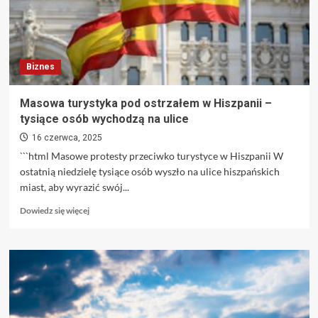
Biznes
Masowa turystyka pod ostrzałem w Hiszpanii –
tysiące osób wychodzą na ulice
16 czerwca, 2025
```html Masowe protesty przeciwko turystyce w Hiszpanii W
ostatnią niedzielę tysiące osób wyszło na ulice hiszpańskich
miast, aby wyrazić swój...
Dowiedz
Dowiedz się więcej
się
więcej
o
Masowa
turystyka
pod
ostrzałem
w