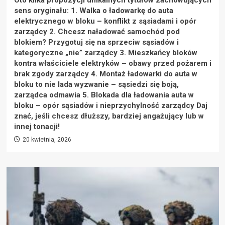
Oto kilka propozycji unikalnych tytułów zachowujących
sens oryginału: 1. Walka o ładowarkę do auta
elektrycznego w bloku – konflikt z sąsiadami i opór
zarządcy 2. Chcesz naładować samochód pod
blokiem? Przygotuj się na sprzeciw sąsiadów i
kategoryczne „nie” zarządcy 3. Mieszkańcy bloków
kontra właściciele elektryków – obawy przed pożarem i
brak zgody zarządcy 4. Montaż ładowarki do auta w
bloku to nie lada wyzwanie – sąsiedzi się boją,
zarządca odmawia 5. Blokada dla ładowania auta w
bloku – opór sąsiadów i nieprzychylność zarządcy Daj
znać, jeśli chcesz dłuższy, bardziej angażujący lub w
innej tonacji!
20 kwietnia, 2026