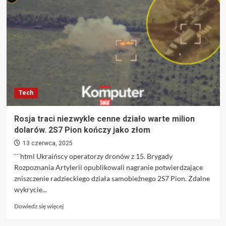
spóźnienia
uratowało
jej
życie
–
studentka
nie
zdążyła
na
Tech
katastrofalny
lot.
„To
Rosja traci niezwykle cenne działo warte milion
prawdziwy
dolarów. 2S7 Pion kończy jako złom
cud”
–
13 czerwca, 2025
podkreśla
```html Ukraińscy operatorzy dronów z 15. Brygady
Rozpoznania Artylerii opublikowali nagranie potwierdzające
zniszczenie radzieckiego działa samobieżnego 2S7 Pion. Zdalne
wykrycie...
Dowiedz
Dowiedz się więcej
się
więcej