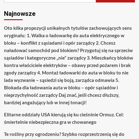
międzynarodowym”
Najnowsze
Oto kilka propozycji unikalnych tytułów zachowujących sens
oryginału: 1. Walka o ładowarkę do auta elektrycznego w
bloku – konflikt z sąsiadami i opór zarządcy 2. Chcesz
naładować samochód pod blokiem? Przygotuj się na sprzeciw
sąsiadów i kategoryczne „nie” zarządcy 3. Mieszkańcy bloków
kontra właściciele elektryków – obawy przed pożarem i brak
zgody zarządcy 4. Montaż ładowarki do auta w bloku to nie
lada wyzwanie – sąsiedzi się boją, zarządca odmawia 5.
Blokada dla ładowania auta w bloku – opór sąsiadów i
nieprzychylność zarządcy Daj znać, jeśli chcesz dłuższy,
bardziej angażujący lub w innej tonacji!
Elitarne oddziały USA kierują się ku cieśninie Ormuz. Cel:
śmiertelnie niebezpieczna gra w chowanego
Te rośliny przy ogrodzeniu? Szybko rozprzestrzenią się do