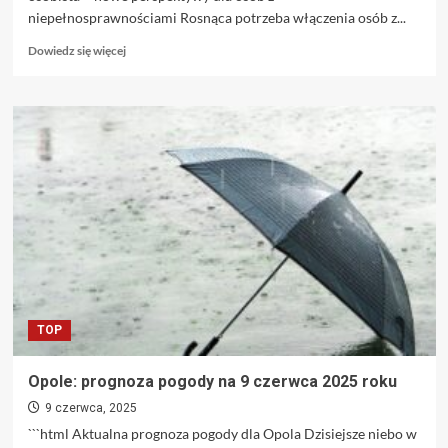
niepełnosprawnościami Rosnąca potrzeba włączenia osób z...
Dowiedz
Dowiedz się więcej
się
więcej
o
Krasoń:
Zniesienie
pułapki
rentowej
i
wprowadzenie
asysty
osobistej
sposobem
na
wzrost
TOP
zatrudnienia
osób
z
Opole: prognoza pogody na 9 czerwca 2025 roku
niepełnosprawnościami
9 czerwca, 2025
```html Aktualna prognoza pogody dla Opola Dzisiejsze niebo w