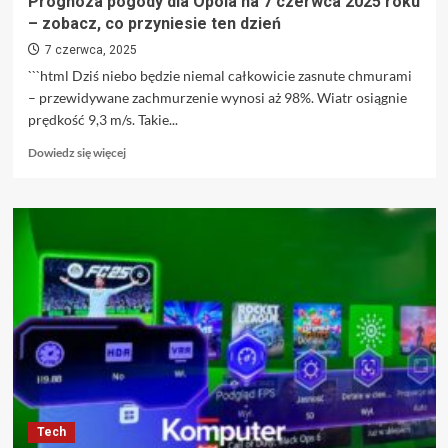
Prognoza pogody dla Opola na 7 czerwca 2025 roku
– zobacz, co przyniesie ten dzień
7 czerwca, 2025
```html Dziś niebo będzie niemal całkowicie zasnute chmurami
– przewidywane zachmurzenie wynosi aż 98%. Wiatr osiągnie
prędkość 9,3 m/s. Takie...
Dowiedz
Dowiedz się więcej
się
więcej
o
Prognoza
pogody
dla
Opola
na
7
czerwca
2025
roku
–
zobacz,
Tech
co