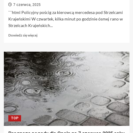
7 czerwca, 2025
```html Policyjny pościg za kierowcą mercedesa pod Strzelcami
Krajeńskimi W czwartek, kilka minut po godzinie ósmej rano w
Strzelcach Krajeńskich...
Dowiedz
Dowiedz się więcej
się
więcej
o
Szaleńcza
ucieczka
z
narkotykami
zakończona
wypadkiem
—
zatrzymany
z
200
punktami
TOP
karnymi
[WIDEO]