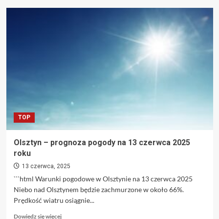
o
Rosja
traci
niezwykle
cenne
działo
warte
milion
dolarów.
2S7
Pion
kończy
TOP
jako
złom
Olsztyn – prognoza pogody na 13 czerwca 2025
roku
13 czerwca, 2025
```html Warunki pogodowe w Olsztynie na 13 czerwca 2025
Niebo nad Olsztynem będzie zachmurzone w około 66%.
Prędkość wiatru osiągnie...
Dowiedz
Dowiedz się więcej