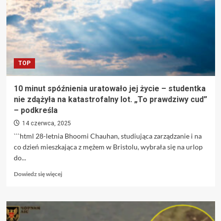
Hiszpanii
–
tysiące
osób
wychodzą
na
TOP
ulice
10 minut spóźnienia uratowało jej życie – studentka
nie zdążyła na katastrofalny lot. „To prawdziwy cud”
– podkreśla
14 czerwca, 2025
```html 28-letnia Bhoomi Chauhan, studiująca zarządzanie i na
co dzień mieszkająca z mężem w Bristolu, wybrała się na urlop
do...
Dowiedz
Dowiedz się więcej
się
więcej
o
10
minut